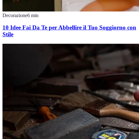
Decorazione
6
min
10 Idee Fai Da Te per Abbellire il Tuo Soggiorno con
Stile