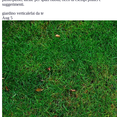
suggerimenti.
giardino verticale
fai da te
Aug 5