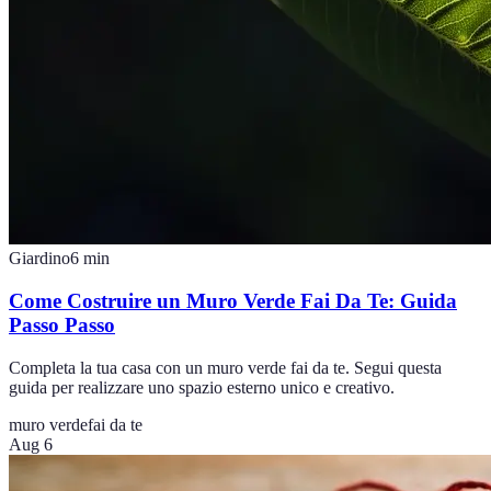
Giardino
6
min
Come Costruire un Muro Verde Fai Da Te: Guida
Passo Passo
Completa la tua casa con un muro verde fai da te. Segui questa
guida per realizzare uno spazio esterno unico e creativo.
muro verde
fai da te
Aug 6