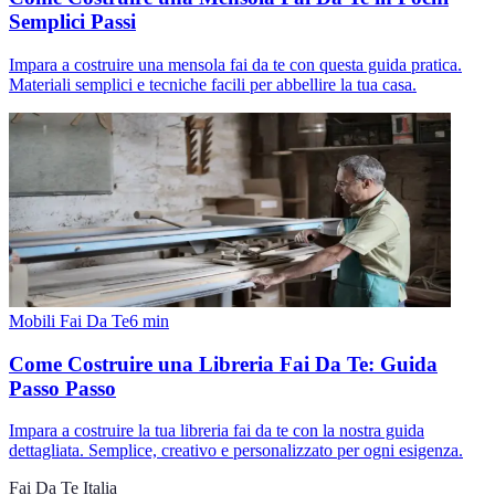
Semplici Passi
Impara a costruire una mensola fai da te con questa guida pratica.
Materiali semplici e tecniche facili per abbellire la tua casa.
Mobili Fai Da Te
6
min
Come Costruire una Libreria Fai Da Te: Guida
Passo Passo
Impara a costruire la tua libreria fai da te con la nostra guida
dettagliata. Semplice, creativo e personalizzato per ogni esigenza.
Fai Da Te Italia