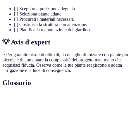
[ ] Scegli una posizione adeguata.
[ ] Seleziona piante adatte.
[ ] Procurati i materiali necessari.
[ ] Costruisci la struttura con attenzione.
[ ] Pianifica la manutenzione del giardino.
💡 Avis d'expert
> Per garantire risultati ottimali, ti consiglio di iniziare con piante più
piccole e di aumentare la complessità del progetto man mano che
acquisisci fiducia. Osserva come le tue piante reagiscono e adatta
l'irrigazione e la luce di conseguenza.
Glossario
Terme
Definizione
Giardino
Un sistema di coltivazione che sfrutta il supporto
Verticale
verticale per le piante.