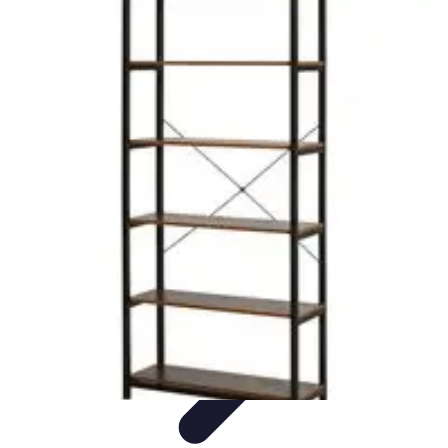
Fai Da Te Italia
Progetti Fai Da Te
Giardino e Esterni
Giardinaggio e Spazi
Esterni
Giardinaggio Fai Da Te
Progetti Creativi
Fai Da Te Italia