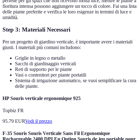
perfette per gli spazi che non ricevono molta luce, mentre le piante a
fioritura intensa possono aggiungere un tocco di colore. Fai una lista
delle piante preferite e verifica le loro esigenze in termini di luce e
umidità.
Step 3: Materiali Necessari
Per un progetto di giardino verticale, è importante avere i materiali
giusti. I materiali più comuni includono:
Griglie in legno o metallo
Sacchi di giardinaggio verticali
Reti di supporto per le piante
Vasi o contenitori per piante portatili
Sistema di irrigazione automatico, se vuoi semplificare la cura
delle piante.
HP Souris verticale ergonomique 925
Topbiz FR
95.79
EUR
Vedi il prezzo
F-35 Souris Souris Verticale Sans Fil Ergonomique
Rechargeable 2400 DPI En Option Souris de jeu portable pour