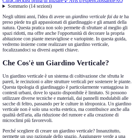
Cura
Checklist prima di Iniziare
💡 Avis d'expert
Glossario
FAQ
Sommario
(
14
sezioni
)
Negli ultimi anni, l'idea di avere un
giardino verticale fai da te
ha
preso piede tra gli appassionati di giardinaggio e gli amanti della
natura. Questa pratica non solo permette di sfruttare al meglio gli
spazi ridotti, ma offre anche l'opportunità di decorare la propria
abitazione con piante meravigliose e variopinte. In questa guida,
vedremo insieme come realizzare un giardino verticale,
focalizzandoci su diversi aspetti chiave.
Che Cos'è un Giardino Verticale?
Un giardino verticale è un sistema di coltivazione che sfrutta le
pareti, le recinzioni o altre strutture verticali per sostenere le piante.
Questa tipologia di giardinaggio è particolarmente vantaggiosa in
contesti urbani, dove lo spazio disponibile è limitato. Si possono
utilizzare diverse tecniche e materiali, dai pannelli modulabili alle
sacche di feltro, passando per le culture in idroponica. Un giardino
verticale non è solo una scelta estetica, ma contribuisce anche alla
qualità dell'aria, alla riduzione del rumore e alla creazione di
microclimi più favorevoli.
Perché scegliere di creare un giardino verticale? Innanzitutto,
permette un uso razionale dello spazio. Aggiungere verde a una