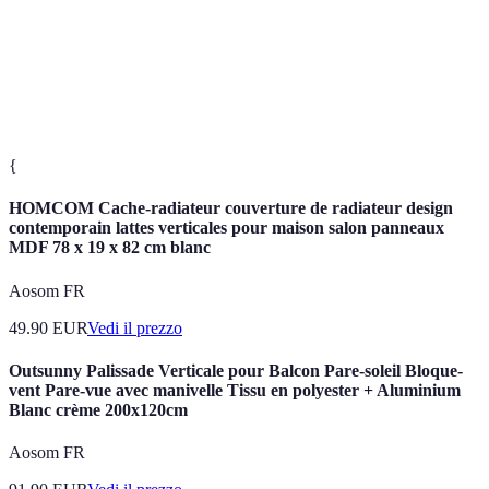
La capacità di un substrato di permettere il
Drenaggio
passaggio dell'acqua per evitare ristagni.
Fertilizzante
Sostanza usata per fornire nutrienti alle piante.
{
HOMCOM Cache-radiateur couverture de radiateur design
contemporain lattes verticales pour maison salon panneaux
MDF 78 x 19 x 82 cm blanc
Aosom FR
49.90
EUR
Vedi il prezzo
Outsunny Palissade Verticale pour Balcon Pare-soleil Bloque-
vent Pare-vue avec manivelle Tissu en polyester + Aluminium
Blanc crème 200x120cm
Aosom FR