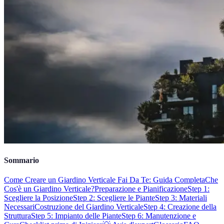
Sommario
Come Creare un Giardino Verticale Fai Da Te: Guida Completa
Che
Cos'è un Giardino Verticale?
Preparazione e Pianificazione
Step 1:
Scegliere la Posizione
Step 2: Scegliere le Piante
Step 3: Materiali
Necessari
Costruzione del Giardino Verticale
Step 4: Creazione della
Struttura
Step 5: Impianto delle Piante
Step 6: Manutenzione e