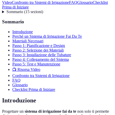
Video
Confronto tra Sistemi di Irrigazione
FAQ
Glossario
Checklist
Prima di Iniziare
Sommario
(
15
sezioni
)
Sommario
Introduzione
Perché un Sistema di Irrigazione Fai Da Te
Materiali Necessari
Passo 1: Pianificazione e Design
Passo 2: Selezione dei Materiali
Passo 3: Installazione delle Tubature
Passo 4: Collegamento del Sistema
Passo 5: Test e Manutenzione
📺 Risorsa Video
Confronto tra Sistemi di Irrigazione
FAQ
Glossario
Checklist Prima di Iniziare
Introduzione
Progettare un
sistema di irrigazione fai da te
non solo ti permette