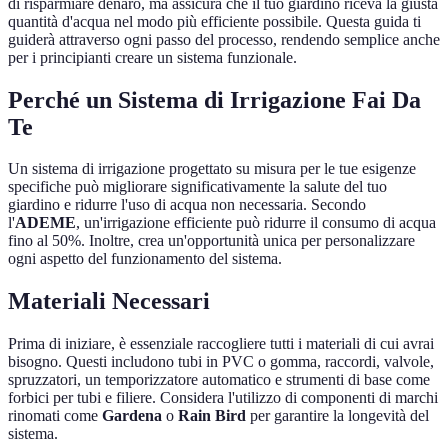
di risparmiare denaro, ma assicura che il tuo giardino riceva la giusta
quantità d'acqua nel modo più efficiente possibile. Questa guida ti
guiderà attraverso ogni passo del processo, rendendo semplice anche
per i principianti creare un sistema funzionale.
Perché un Sistema di Irrigazione Fai Da
Te
Un sistema di irrigazione progettato su misura per le tue esigenze
specifiche può migliorare significativamente la salute del tuo
giardino e ridurre l'uso di acqua non necessaria. Secondo
l'
ADEME
, un'irrigazione efficiente può ridurre il consumo di acqua
fino al 50%. Inoltre, crea un'opportunità unica per personalizzare
ogni aspetto del funzionamento del sistema.
Materiali Necessari
Prima di iniziare, è essenziale raccogliere tutti i materiali di cui avrai
bisogno. Questi includono tubi in PVC o gomma, raccordi, valvole,
spruzzatori, un temporizzatore automatico e strumenti di base come
forbici per tubi e filiere. Considera l'utilizzo di componenti di marchi
rinomati come
Gardena
o
Rain Bird
per garantire la longevità del
sistema.