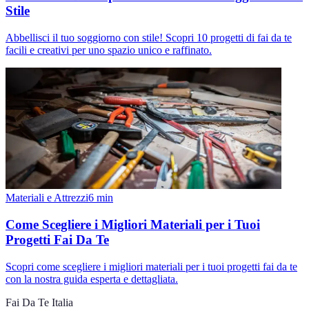
Stile
Abbellisci il tuo soggiorno con stile! Scopri 10 progetti di fai da te
facili e creativi per uno spazio unico e raffinato.
Materiali e Attrezzi
6
min
Come Scegliere i Migliori Materiali per i Tuoi
Progetti Fai Da Te
Scopri come scegliere i migliori materiali per i tuoi progetti fai da te
con la nostra guida esperta e dettagliata.
Fai Da Te Italia