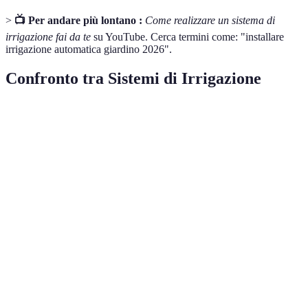
>
📺 Per andare più lontano :
Come realizzare un sistema di
irrigazione fai da te
su YouTube. Cerca termini come: "installare
irrigazione automatica giardino 2026".
Confronto tra Sistemi di Irrigazione
Caratteristica
Sistema A
Sistema B
Sistema C
Consi
Siste
Costo iniziale
Medio
Basso
Alto
equil
quali
Facile da
Siste
✔️
✔️✔️
✔️
installare
per p
Siste
Efficienza
Alta
Media
Molto alta
rispa
idrica
mass