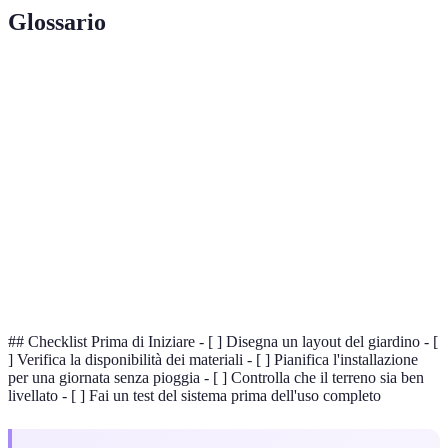
Glossario
Terme
Definizione
Processo di somministrazione di acqua alle
Irrigazione
piante.
Dispositivo per programmare il tempo
Temporizzatore
d'erogazione d'acqua.
Componente che rilascia lentamente l'acqua alle
Gocciolatore
radici.
## Checklist Prima di Iniziare - [ ] Disegna un layout del giardino - [
] Verifica la disponibilità dei materiali - [ ] Pianifica l'installazione
per una giornata senza pioggia - [ ] Controlla che il terreno sia ben
livellato - [ ] Fai un test del sistema prima dell'uso completo