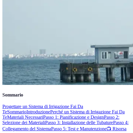
Sommario
Progettare un Sistema di Irrigazione Fai Da
Te
Sommario
Introduzione
Perché un Sistema di Irrigazione Fai Da
Te
Materiali Necessari
Passo 1: Pianificazione e Design
Passo 2:
Selezione dei Materiali
Passo 3: Installazione delle Tubature
Passo 4:
Collegamento del Sistema
Passo 5: Test e Manutenzione
📺 Risorsa