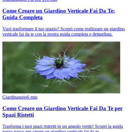
Come Creare un Giardino Verticale Fai Da Te:
Guida Completa
Vuoi trasformare il tuo spazio? Scopri come realizzare un giardino
verticale fai da te con la nostra guida completa e dettagliata.
Giardinaggio
6
min
Come Creare un Giardino Verticale Fai Da Te per
Spazi Ristetti
Trasforma i tuoi spazi ristretti in un angolo verde! Scopri la guida
passo passo per creare un giardino verticale fai da te.