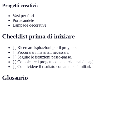
Progetti creativi:
Vasi per fiori
Portacandele
Lampade decorative
Checklist prima di iniziare
[ ] Ricercare ispirazioni per il progetto.
[ ] Procurarsi i materiali necessari.
[ ] Seguire le istruzioni passo-passo.
[ ] Completare i progetti con attenzione ai dettagli.
[ ] Condividere il risultato con amici e familiari.
Glossario
Terme
Definizione
Pratica di salvaguardare il nostro ambiente per le
Sostenibilità
future generazioni.