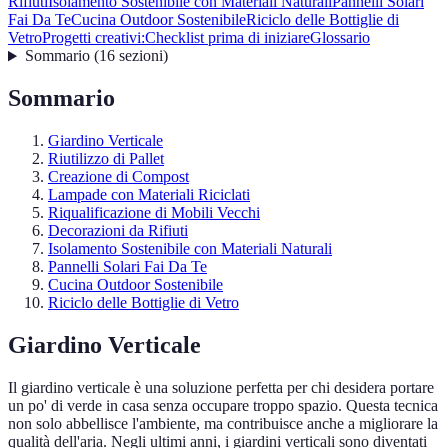
Rifiuti
Isolamento Sostenibile con Materiali Naturali
Pannelli Solari
Fai Da Te
Cucina Outdoor Sostenibile
Riciclo delle Bottiglie di
Vetro
Progetti creativi:
Checklist prima di iniziare
Glossario
Sommario
(
16
sezioni
)
Sommario
Giardino Verticale
Riutilizzo di Pallet
Creazione di Compost
Lampade con Materiali Riciclati
Riqualificazione di Mobili Vecchi
Decorazioni da Rifiuti
Isolamento Sostenibile con Materiali Naturali
Pannelli Solari Fai Da Te
Cucina Outdoor Sostenibile
Riciclo delle Bottiglie di Vetro
Giardino Verticale
Il giardino verticale è una soluzione perfetta per chi desidera portare
un po' di verde in casa senza occupare troppo spazio. Questa tecnica
non solo abbellisce l'ambiente, ma contribuisce anche a migliorare la
qualità dell'aria. Negli ultimi anni, i giardini verticali sono diventati