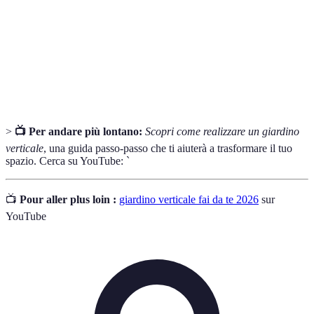
Processo di decomposizione dei rifiuti organici
Compostaggio
per creare fertilizzante.
Utilizzare materiali o prodotti già esistenti per
Riutilizzo
nuovi scopi invece di acquistarne di nuovi.
>
📺 Per andare più lontano:
Scopri come realizzare un giardino
verticale
, una guida passo-passo che ti aiuterà a trasformare il tuo
spazio. Cerca su YouTube: `
📺
Pour aller plus loin :
giardino verticale fai da te 2026
sur
YouTube