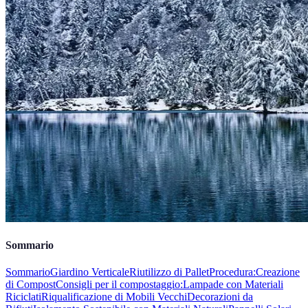
Sommario
Sommario
Giardino Verticale
Riutilizzo di Pallet
Procedura:
Creazione
di Compost
Consigli per il compostaggio:
Lampade con Materiali
Riciclati
Riqualificazione di Mobili Vecchi
Decorazioni da