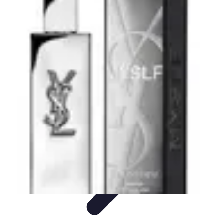
Fai Da Te Italia
Progetti Fai Da Te
Giardino e Esterni
Giardinaggio e Spazi
Esterni
Giardinaggio Fai Da Te
Progetti Creativi
Fai Da Te Italia