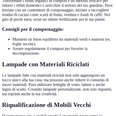
Trasformare i rifiuti organici in compost è un metodo efficace per
ridurre i rifiuti domestici e arricchire il terreno del tuo giardino. Puoi
iniziare con un contenitore di compostaggio, iniziare a raccogliere
residui di cucina come scarti di frutta, verdura e fondi di caffè. Nel
giro di pochi mesi, avrai un ottimo fertilizzante per le tue piante.
Consigli per il compostaggio:
Mantieni un buon equilibrio tra materiali verdi e marroni (es.
foglie secche).
Aerare regolarmente il compost per favorire la
decomposizione.
Lampade con Materiali Riciclati
Le lampade fatte con materiali riciclati non solo aggiungono un
tocco unico alla tua casa, ma possono anche ridurre il consumo di
nuovi materiali. Puoi utilizzare bottiglie di vetro, lattine o anche
legno di scarto. Creando lampade personalizzate, non solo risparmi,
ma esprimi anche la tua creatività.
Riqualificazione di Mobili Vecchi
Donare nuova vita a mobili vecchi è un grande passo verso la