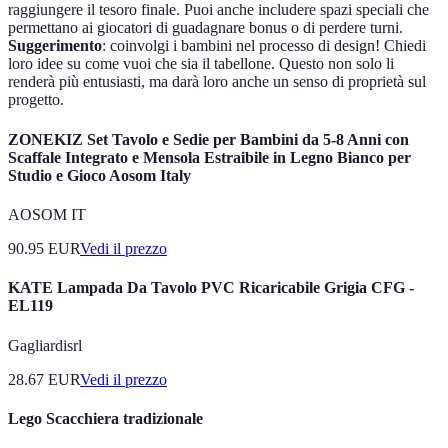
raggiungere il tesoro finale. Puoi anche includere spazi speciali che
permettano ai giocatori di guadagnare bonus o di perdere turni.
Suggerimento
: coinvolgi i bambini nel processo di design! Chiedi
loro idee su come vuoi che sia il tabellone. Questo non solo li
renderà più entusiasti, ma darà loro anche un senso di proprietà sul
progetto.
ZONEKIZ Set Tavolo e Sedie per Bambini da 5-8 Anni con
Scaffale Integrato e Mensola Estraibile in Legno Bianco per
Studio e Gioco Aosom Italy
AOSOM IT
90.95
EUR
Vedi il prezzo
KATE Lampada Da Tavolo PVC Ricaricabile Grigia CFG -
EL119
Gagliardisrl
28.67
EUR
Vedi il prezzo
Lego Scacchiera tradizionale