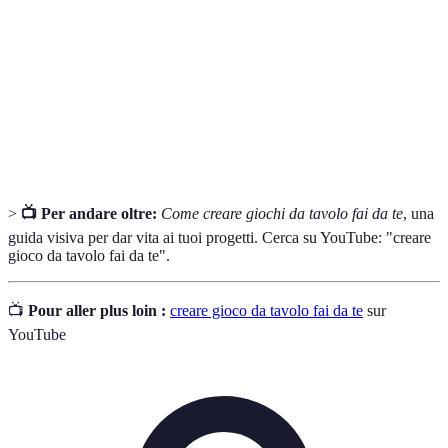
Tavolo
Le pedine sono i pezzi utilizzati dai giocatori per
Pedine
muoversi nel gioco.
Le regole sono insieme di istruzioni su come giocare,
Regole
determinando le azioni e le conseguenze nel gioco.
>
📺 Per andare oltre:
Come creare giochi da tavolo fai da te
, una
guida visiva per dar vita ai tuoi progetti. Cerca su YouTube: "creare
gioco da tavolo fai da te".
📺
Pour aller plus loin :
creare gioco da tavolo fai da te
sur
YouTube