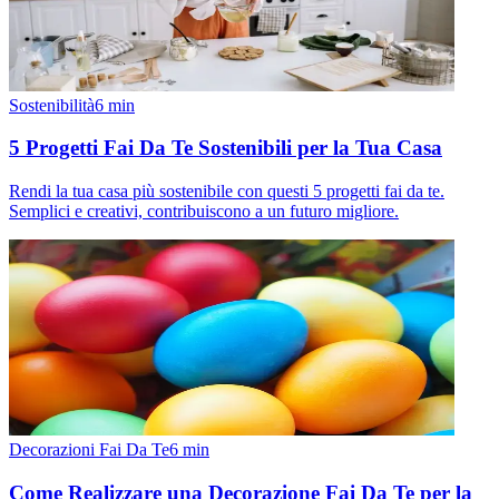
Sostenibilità
6
min
5 Progetti Fai Da Te Sostenibili per la Tua Casa
Rendi la tua casa più sostenibile con questi 5 progetti fai da te.
Semplici e creativi, contribuiscono a un futuro migliore.
Decorazioni Fai Da Te
6
min
Come Realizzare una Decorazione Fai Da Te per la