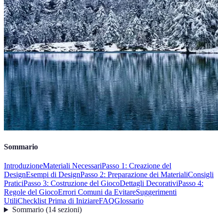
Sommario
Introduzione
Materiali Necessari
Passo 1: Creazione del
Design
Esempi di Design
Passo 2: Preparazione dei Materiali
Consigli
Pratici
Passo 3: Costruzione del Gioco
Dettagli Decorativi
Passo 4:
Regole del Gioco
Errori Comuni da Evitare
Suggerimenti
Utili
Checklist Prima di Iniziare
FAQ
Glossario
Sommario
(
14
sezioni
)