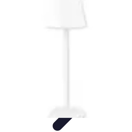
Fai Da Te Italia
Progetti Fai Da Te
Giardino e Esterni
Giardinaggio e Spazi
Esterni
Giardinaggio Fai Da Te
Progetti Creativi
Fai Da Te Italia