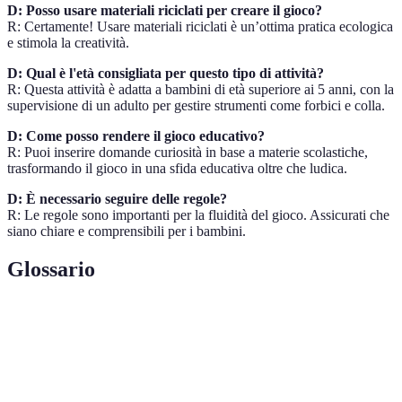
D: Posso usare materiali riciclati per creare il gioco?
R: Certamente! Usare materiali riciclati è un’ottima pratica ecologica
e stimola la creatività.
D: Qual è l'età consigliata per questo tipo di attività?
R: Questa attività è adatta a bambini di età superiore ai 5 anni, con la
supervisione di un adulto per gestire strumenti come forbici e colla.
D: Come posso rendere il gioco educativo?
R: Puoi inserire domande curiosità in base a materie scolastiche,
trasformando il gioco in una sfida educativa oltre che ludica.
D: È necessario seguire delle regole?
R: Le regole sono importanti per la fluidità del gioco. Assicurati che
siano chiare e comprensibili per i bambini.
Glossario
Termini
Definizione
Gioco
Un gioco da tavolo è un gioco da tavolo che coinvolge
da
più giocatori, giocato su una superficie piana.