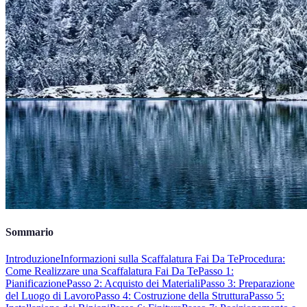
Sommario
Introduzione
Informazioni sulla Scaffalatura Fai Da Te
Procedura:
Come Realizzare una Scaffalatura Fai Da Te
Passo 1:
Pianificazione
Passo 2: Acquisto dei Materiali
Passo 3: Preparazione
del Luogo di Lavoro
Passo 4: Costruzione della Struttura
Passo 5: