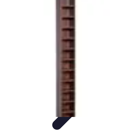
Fai Da Te Italia
Progetti Fai Da Te
Giardino e Esterni
Giardinaggio e Spazi
Esterni
Giardinaggio Fai Da Te
Progetti Creativi
Fai Da Te Italia