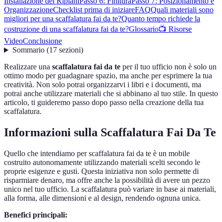
Installazione dei Ripiani
Passo 6: Finitura
Passo 7: Posizionamento e
Organizzazione
Checklist prima di iniziare
FAQ
Quali materiali sono
migliori per una scaffalatura fai da te?
Quanto tempo richiede la
costruzione di una scaffalatura fai da te?
Glossario
📺 Risorse
Video
Conclusione
Sommario
(
17
sezioni
)
Realizzare una
scaffalatura fai da te
per il tuo ufficio non è solo un
ottimo modo per guadagnare spazio, ma anche per esprimere la tua
creatività. Non solo potrai organizzarvi i libri e i documenti, ma
potrai anche utilizzare materiali che si abbinano al tuo stile. In questo
articolo, ti guideremo passo dopo passo nella creazione della tua
scaffalatura.
Informazioni sulla Scaffalatura Fai Da Te
Quello che intendiamo per scaffalatura fai da te è un mobile
costruito autonomamente utilizzando materiali scelti secondo le
proprie esigenze e gusti. Questa iniziativa non solo permette di
risparmiare denaro, ma offre anche la possibilità di avere un pezzo
unico nel tuo ufficio. La scaffalatura può variare in base ai materiali,
alla forma, alle dimensioni e al design, rendendo ognuna unica.
Benefici principali: