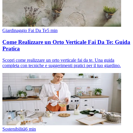
Giardinaggio Fai Da Te
5
min
Come Realizzare un Orto Verticale Fai Da Te: Guida
Pratica
Scopri come realizzare un orto verticale fai da te. Una guida
completa con tecniche e suggerimenti pratici per il tuo giardino.
Sostenibilità
6
min