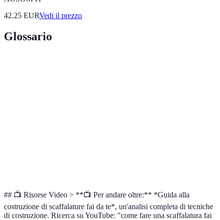
42.25
EUR
Vedi il prezzo
Glossario
Terme
Definizione
Sistema di ripiani utilizzato per l'organizzazione
Scaffalatura
di oggetti.
Attività di realizzazione di oggetti senza
Fai Da Te
l'assistenza di professionisti.
Materiali di
Materiali utilizzati che sono stati riutilizzati
Riciclo
anziché essere nuovi.
## 📺 Risorse Video > **📺 Per andare oltre:** *Guida alla
costruzione di scaffalature fai da te*, un'analisi completa di tecniche
di costruzione. Ricerca su YouTube: "come fare una scaffalatura fai