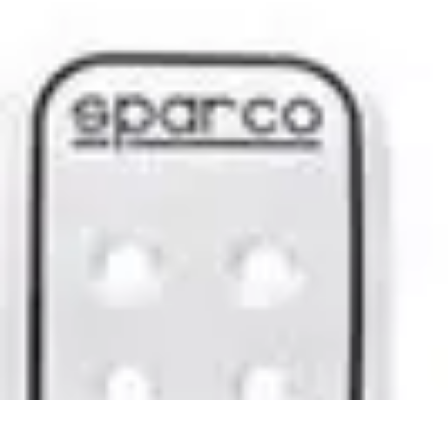
Fai Da Te Italia
Progetti Fai Da Te
Giardino e Esterni
Giardinaggio e Spazi Esterni
Giar
Fai Da Te Italia