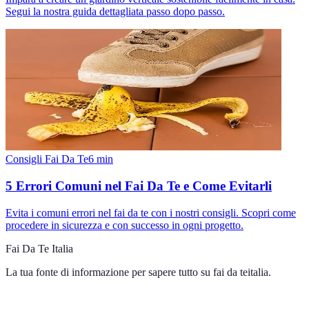
Segui la nostra guida dettagliata passo dopo passo.
Consigli Fai Da Te
6
min
5 Errori Comuni nel Fai Da Te e Come Evitarli
Evita i comuni errori nel fai da te con i nostri consigli. Scopri come
procedere in sicurezza e con successo in ogni progetto.
Fai Da Te Italia
La tua fonte di informazione per sapere tutto su
fai da teitalia
.