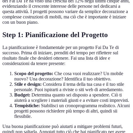
del Fai Da Te ha visto una crescita del 12% negli ultimi cinque anni,
evidenziando il crescente interesse delle persone nel dedicarsi a
questa attività. I progetti possono variare da semplice decorazione a
complesse costruzioni di mobili, ma ciò che è importante è iniziare
con un buon piano.
Step 1: Pianificazione del Progetto
La pianificazione è fondamentale per un progetto Fai Da Te di
successo. Prima di iniziare, prenditi del tempo per riflettere sul
risultato finale che desideri ottenere. Fai una lista di idee e
considerazioni da tenere presente:
Scopo del progetto:
Che cosa vuoi realizzare? Un mobile
nuovo? Una decorazione? Identifica il tuo obiettivo.
Stile e design:
Considera il tema della tua casa e il tuo stile
personale. Puoi ispirarti a riviste o siti web di arredamento.
Budget:
Determina quanto sei disposto a spendere. Ciò ti
aiuterà a scegliere i materiali giusti e a evitare costi imprevisti.
Tempistiche:
Stabilisci un cronoprogramma realistico. Alcuni
progetti possono richiedere più tempo di altri, quindi sii
flessibile.
Una buona pianificazione può aiutarti a mitigare problemi futuri,
quindi non saltarla. Annotati tutto ciò che hai pianificato per avere