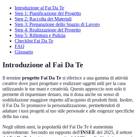
Introduzione al Fai Da Te
Step 1: Pianificazione del Progetto
Step 2: Raccolta dei Materiali
Step 3: Preparazione dello Spazio di Lavoro
Step 4: Realizzazione del Progetto
Step 5: Rifinitura e Pulizia
Checklist Fai Da Te
FAQ
Glossario
Introduzione al Fai Da Te
Il termine
progetto Fai Da Te
si riferisce a una gamma di attività
creative dove puoi progettare e realizzare oggetti utili per la casa
utilizzando le tue mani e creatività. Questo approccio non solo ti
permette di risparmiare denaro, ma ti dona anche un senso di
soddisfazione maggiore rispetto all'acquisto di prodotti finiti. Inoltre,
il Fai Da Te promuove la personalizzazione, permettendoti di
adattare i tuoi progetti al tuo stile personale e alle esigenze specifiche
della tua casa.
Negli ultimi anni, la popolarità del Fai Da Te è aumentata
notevolmente. Secondo un rapporto dell'
INSEE
del 2025, il settore