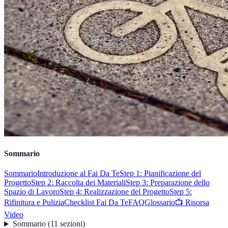
Sommario
Sommario
Introduzione al Fai Da Te
Step 1: Pianificazione del
Progetto
Step 2: Raccolta dei Materiali
Step 3: Preparazione dello
Spazio di Lavoro
Step 4: Realizzazione del Progetto
Step 5:
Rifinitura e Pulizia
Checklist Fai Da Te
FAQ
Glossario
📺 Risorsa
Video
Sommario
(
11
sezioni
)