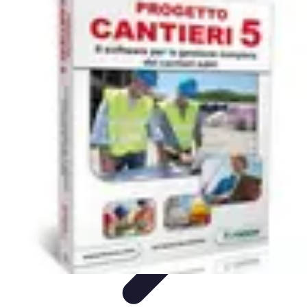
Fai Da Te Italia
Progetti Fai Da Te
Giardino e Esterni
Giardinaggio e Spazi
Esterni
Giardinaggio Fai Da Te
Progetti Creativi
Fai Da Te Italia