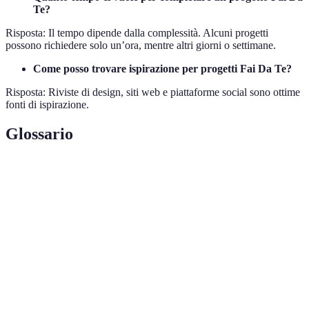
Te?
Risposta: Il tempo dipende dalla complessità. Alcuni progetti
possono richiedere solo un’ora, mentre altri giorni o settimane.
Come posso trovare ispirazione per progetti Fai Da Te?
Risposta: Riviste di design, siti web e piattaforme social sono ottime
fonti di ispirazione.
Glossario
Terme
Definizione
Attività in cui una persona realizza da sola
Fai Da Te
oggetti o decorazioni senza l'ausilio di
professionisti.
Processo di definizione degli obiettivi e delle
Pianificazione
azioni necessarie per realizzare un progetto.