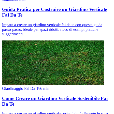
Guida Pratica per Costruire un Giardino Verticale
Fai Da Te
Impara a creare un giardino verticale fai da te con questa guida
passo-passo, ideale per spazi ridotti, ricco di esempi pratici e
suggerimenti.
Giardinaggio Fai Da Te
6
min
Come Creare un Giardino Verticale Sostenibile Fai
Da Te
Impara a creare un giardino verticale sostenibile facilmente in casa.