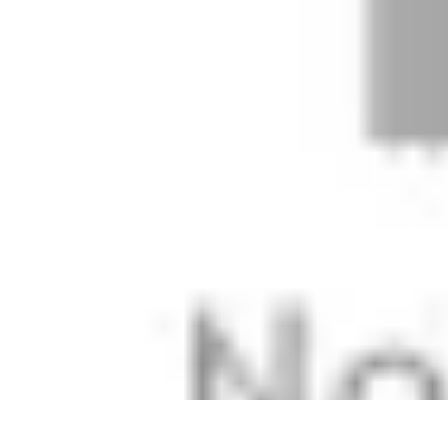
Fai Da Te Italia
Progetti Fai Da Te
Giardino e Esterni
Giardinaggio e Spazi Esterni
Giar
Fai Da Te Italia