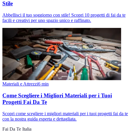
Stile
Abbellisci il tuo soggiorno con stile! Scopri 10 progetti di fai da te
facili e creativi per uno spazio unico e raffinato.
Materiali e Attrezzi
6
min
Come Scegliere i Migliori Materiali per i Tuoi
Progetti Fai Da Te
Scopri come scegliere i migliori materiali per i tuoi progetti fai da te
con la nostra guida esperta e dettagliata.
Fai Da Te Italia