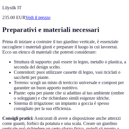
Lilysilk IT
235.00
EUR
Vedi il prezzo
Preparativi e materiali necessari
Prima di iniziare a costruire il tuo giardino verticale, è essenziale
raccogliere i materiali giusti e preparare il luogo in cui lavorerai.
Ecco un elenco di materiali che potresti considerare:
Struttura di supporto: può essere in legno, metallo o plastica, a
seconda del design scelto.
Contenitori: puoi utilizzare cassette di legno, vasi riciclati o
sacchetti per piante.
Terreno: scegli un misto di terriccio universale e compost per
garantire un buon apporto nutritivo.
Piante: opta per piante che si adattino al tuo ambiente (ombre
o soleggiate) e che richiedano simili esigenze idriche.
Sistema di irrigazione: un impianto a goccia è spesso
consigliato per la sua efficienza.
Consigli pratici:
Assicurati di avere a disposizione anche attrezzi
come guanti, forbici da potatura e una scala. Creare un giardino
verticale può richiedere un certo sforzo fisico, quindi sii pronto a