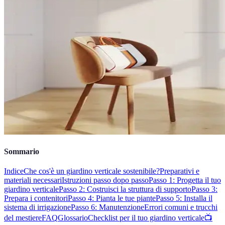
Sommario
Indice
Che cos'è un giardino verticale sostenibile?
Preparativi e
materiali necessari
Istruzioni passo dopo passo
Passo 1: Progetta il tuo
giardino verticale
Passo 2: Costruisci la struttura di supporto
Passo 3:
Prepara i contenitori
Passo 4: Pianta le tue piante
Passo 5: Installa il
sistema di irrigazione
Passo 6: Manutenzione
Errori comuni e trucchi
del mestiere
FAQ
Glossario
Checklist per il tuo giardino verticale
📺