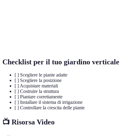
Giardino
Sistema di coltivazione verticale che permette di
verticale
ottimizzare lo spazio per le piante.
Compost
Materiale organico utilizzato come fertilizzante.
Irrigazione
Sistema che fornisce acqua direttamente alle radici
a goccia
delle piante.
Checklist per il tuo giardino verticale
[ ] Scegliere le piante adatte
[ ] Scegliere la posizione
[ ] Acquistare materiali
[ ] Costruire la struttura
[ ] Piantare correttamente
[ ] Installare il sistema di irrigazione
[ ] Controllare la crescita delle piante
📺 Risorsa Video