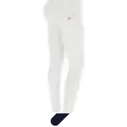
Fai Da Te Italia
Progetti Fai Da Te
Giardino e Esterni
Giardinaggio e Spazi
Esterni
Giardinaggio Fai Da Te
Progetti Creativi
Fai Da Te Italia