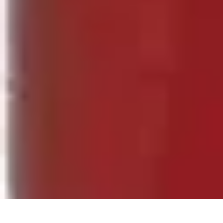
Fai Da Te Italia
Progetti Fai Da Te
Giardino e Esterni
Giardinaggio e Spazi Esterni
Giar
Fai Da Te Italia