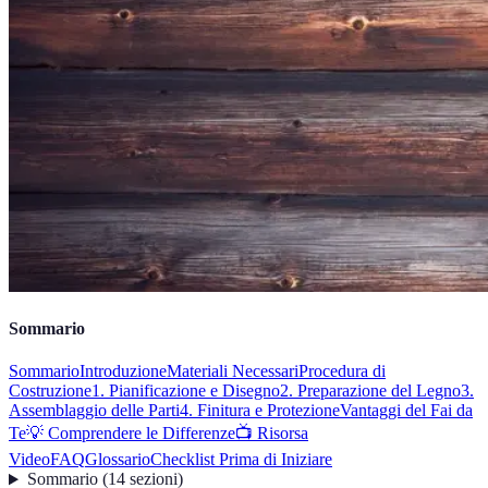
Sommario
Sommario
Introduzione
Materiali Necessari
Procedura di
Costruzione
1. Pianificazione e Disegno
2. Preparazione del Legno
3.
Assemblaggio delle Parti
4. Finitura e Protezione
Vantaggi del Fai da
Te
💡 Comprendere le Differenze
📺 Risorsa
Video
FAQ
Glossario
Checklist Prima di Iniziare
Sommario
(
14
sezioni
)