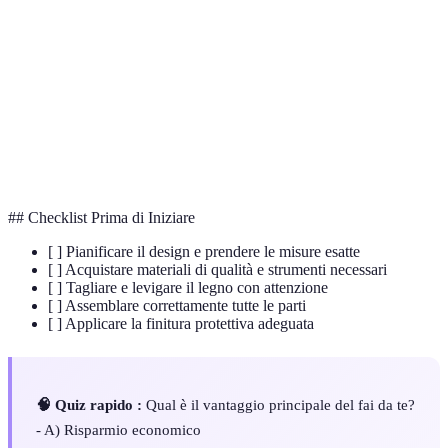
Terme
Definizione
Finitura
Applicare un rivestimento protettivo sul legno.
Seghetto
Strumento per tagliare il legno con precisione.
Levigare
Processo di lisciatura della superficie del legno.
## Checklist Prima di Iniziare
[ ] Pianificare il design e prendere le misure esatte
[ ] Acquistare materiali di qualità e strumenti necessari
[ ] Tagliare e levigare il legno con attenzione
[ ] Assemblare correttamente tutte le parti
[ ] Applicare la finitura protettiva adeguata
🧠 Quiz rapido :
Qual è il vantaggio principale del fai da te?
- A) Risparmio economico