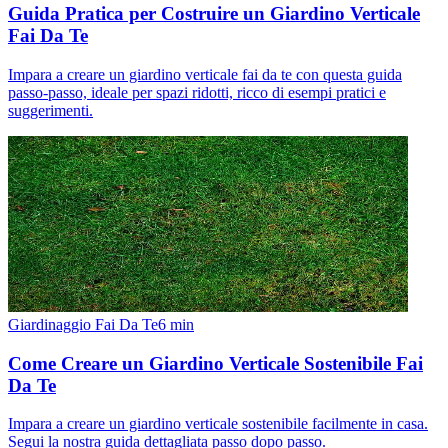
Guida Pratica per Costruire un Giardino Verticale
Fai Da Te
Impara a creare un giardino verticale fai da te con questa guida
passo-passo, ideale per spazi ridotti, ricco di esempi pratici e
suggerimenti.
Giardinaggio Fai Da Te
6
min
Come Creare un Giardino Verticale Sostenibile Fai
Da Te
Impara a creare un giardino verticale sostenibile facilmente in casa.
Segui la nostra guida dettagliata passo dopo passo.