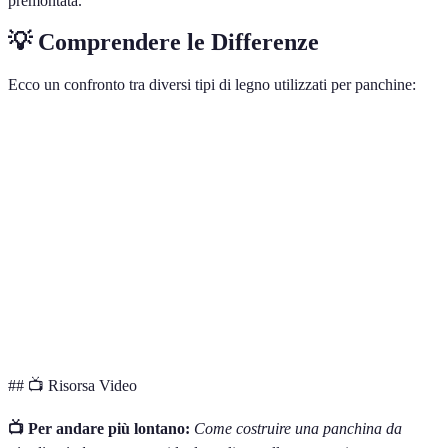
premontata.
💡 Comprendere le Differenze
Ecco un confronto tra diversi tipi di legno utilizzati per panchine:
Tipo di Legno
Durabilità
Costo
Manutenzione
Amb
Pino
Media
Basso
Bassa
Ben
Quercia
Alta
Alto
Media
Ecce
Cedro
Alte
Medio
Bassa
Ott
Teak
Molto alta
Alto
Bassa
Buo
## 📺 Risorsa Video
📺 Per andare più lontano:
Come costruire una panchina da