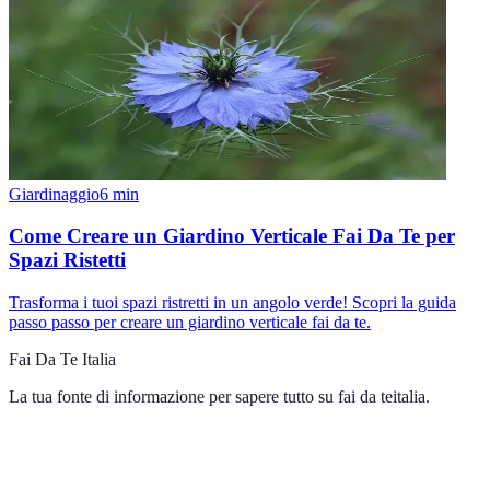
Giardinaggio
6
min
Come Creare un Giardino Verticale Fai Da Te per
Spazi Ristetti
Trasforma i tuoi spazi ristretti in un angolo verde! Scopri la guida
passo passo per creare un giardino verticale fai da te.
Fai Da Te Italia
La tua fonte di informazione per sapere tutto su
fai da teitalia
.