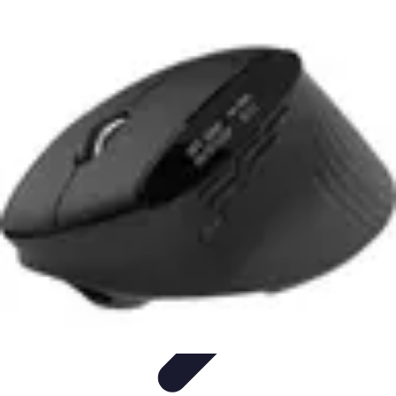
Fai Da Te Italia
Progetti Fai Da Te
Giardino e Esterni
Giardinaggio e Spazi
Esterni
Giardinaggio Fai Da Te
Progetti Creativi
Fai Da Te Italia