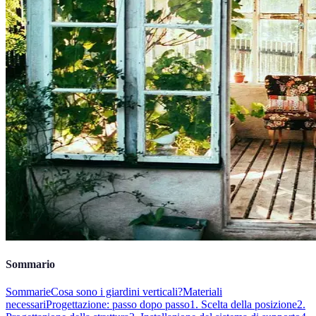
Sommario
Sommarie
Cosa sono i giardini verticali?
Materiali
necessari
Progettazione: passo dopo passo
1. Scelta della posizione
2.