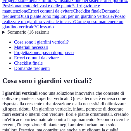
Progettazione della struttura
3. Installazione del sistema di supporto
4.
Posizionamento dei vasi e delle piante
5. Irrigazione e
manutenzione
Errori comuni da evitare
Checklist finale
Domande
frequenti
Quali piante sono migliori per un giardino verticale?
Posso
realizzare un giardino verticale in casa?
Come posso mantenere un
giardino verticale?
Glossario
Sommario
(
16
sezioni
)
Cosa sono i giardini verticali?
Materiali necessari
Progettazione: passo dopo passo
Errori comuni da evitare
Checklist finale
Domande frequenti
Cosa sono i giardini verticali?
I
giardini verticali
sono una soluzione innovativa che consente di
coltivare piante su superfici verticali. Questa tecnica è emersa come
risposta alla crescente urbanizzazione e alla necessità di ottimizzare
gli spazi ridotti. Un giardino verticale, infatti, permette di decorare
muri esterni o interni con verdure, fiori e piante ornamentali, creando
un'efficace barriera naturale contro l'inquinamento. Secondo ricerche
recenti, l'integrazione di piante negli ambienti urbani non solo
migliora l'estetica, ma contribuisce anche a migliorare la qualità