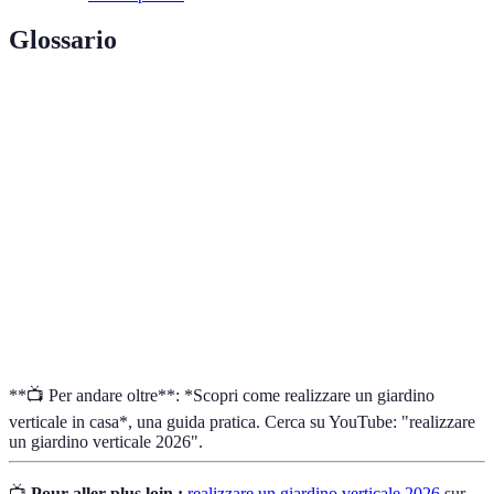
Glossario
Terme
Definizione
Giardino
Struttura che permette la coltivazione di piante
verticale
su superfici verticali.
Irrigazione
Sistema che gestisce autonomamente l'apporto
automatica
d'acqua alle piante.
Mix di materiali utilizzati per cultivare piante,
Terriccio
ricco di nutrienti.
**📺 Per andare oltre**: *Scopri come realizzare un giardino
verticale in casa*, una guida pratica. Cerca su YouTube: "realizzare
un giardino verticale 2026".
📺
Pour aller plus loin :
realizzare un giardino verticale 2026
sur