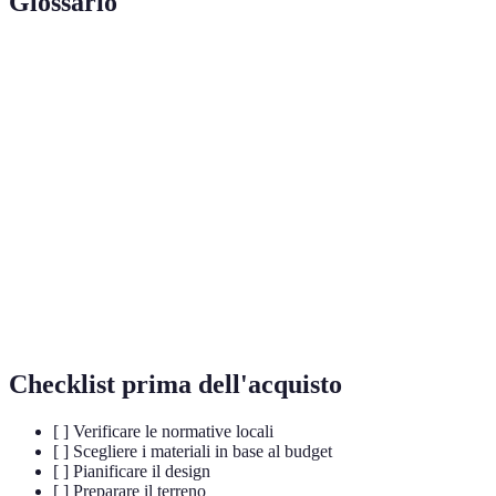
Glossario
Terme
Definizione
Struttura che delimita uno spazio, tipicamente un
Recinzione
giardino o un'area esterna.
Materiale
Materiali che non danneggiano l'ambiente e
Eco-
spesso provengono da fonti rinnovabili.
compatibile
Rivestimento
Sostanze applicate per proteggere i materiali dalla
Protettivo
corrosione o dai danni atmosferici.
Checklist prima dell'acquisto
[ ] Verificare le normative locali
[ ] Scegliere i materiali in base al budget
[ ] Pianificare il design
[ ] Preparare il terreno