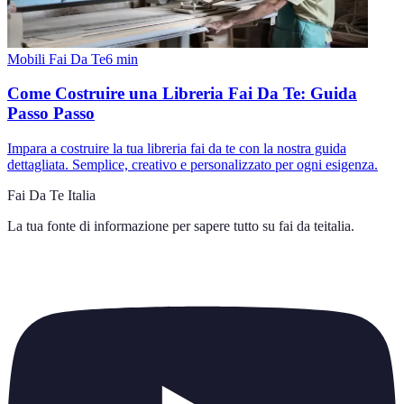
Mobili Fai Da Te
6
min
Come Costruire una Libreria Fai Da Te: Guida
Passo Passo
Impara a costruire la tua libreria fai da te con la nostra guida
dettagliata. Semplice, creativo e personalizzato per ogni esigenza.
Fai Da Te Italia
La tua fonte di informazione per sapere tutto su
fai da teitalia
.