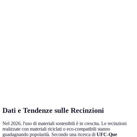
Materiale
Vantaggi
Svantaggi
Prezzo Medio
Estetico,
Richiede
20-30
Legno
naturale
manutenzione
EUR/m²
Resistente,
15-25
Metallo
Può ossidarsi
durevole
EUR/m²
Leggero, non
10-15
PVC
richiede
Meno estetico
EUR/m²
manutenzione
Massima
Costoso,
40-60
Muratura
sicurezza
permanente
EUR/m²
Dati e Tendenze sulle Recinzioni
Nel 2026, l'uso di materiali sostenibili è in crescita. Le recinzioni
realizzate con materiali riciclati o eco-compatibili stanno
guadagnando popolarità. Secondo una ricerca di
UFC-Que