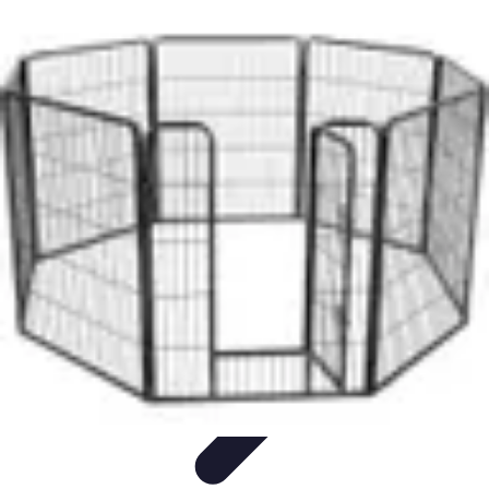
Fai Da Te Italia
Progetti Fai Da Te
Giardino e Esterni
Giardinaggio e Spazi
Esterni
Giardinaggio Fai Da Te
Progetti Creativi
Fai Da Te Italia