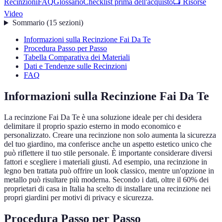
Recinzioni
FAQ
Glossario
Checklist prima dell'acquisto
📺 Risorse
Video
Sommario
(
15
sezioni
)
Informazioni sulla Recinzione Fai Da Te
Procedura Passo per Passo
Tabella Comparativa dei Materiali
Dati e Tendenze sulle Recinzioni
FAQ
Informazioni sulla Recinzione Fai Da Te
La recinzione Fai Da Te è una soluzione ideale per chi desidera
delimitare il proprio spazio esterno in modo economico e
personalizzato. Creare una recinzione non solo aumenta la sicurezza
del tuo giardino, ma conferisce anche un aspetto estetico unico che
può riflettere il tuo stile personale. È importante considerare diversi
fattori e scegliere i materiali giusti. Ad esempio, una recinzione in
legno ben trattata può offrire un look classico, mentre un'opzione in
metallo può risultare più moderna. Secondo i dati, oltre il 60% dei
proprietari di casa in Italia ha scelto di installare una recinzione nei
propri giardini per motivi di privacy e sicurezza.
Procedura Passo per Passo