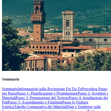
Sommario
Sommario
Informazioni sulla Recinzione Fai Da Te
Procedura Passo
per Passo
Passo 1: Pianificazione e Progettazione
Passo 2: Scegliere i
Materiali
Passo 3: Preparazione del Terreno
Passo 4: Installazione dei
Pali
Passo 5: Assemblaggio e Finishing
Passo 6: Finitura
Estetica
Tabella Comparativa dei Materiali
Dati e Tendenze sulle