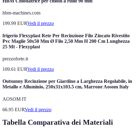
HBM Chiodatrice per chiodi a rullo 90 mm
hbm-machines.com
199.99
EUR
Vedi il prezzo
frigerio Flexyplast Rete Per Recinzione Filo Zincato Rivestito
Pvc Maglie 50x50 Mm Ø Filo 2,50 Mm H 200 Cm Lunghezza
25 Mt - Flexyplast
prezzoforte.it
109.61
EUR
Vedi il prezzo
Outsunny Recinzione per Giardino a Larghezza Regolabile, in
Metallo e Alluminio, 250x31x103.5 cm, Marrone Aosom Italy
AOSOM IT
66.95
EUR
Vedi il prezzo
Tabella Comparativa dei Materiali