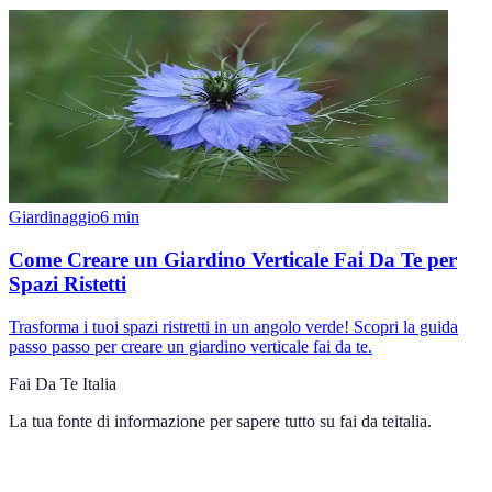
Giardinaggio
6
min
Come Creare un Giardino Verticale Fai Da Te per
Spazi Ristetti
Trasforma i tuoi spazi ristretti in un angolo verde! Scopri la guida
passo passo per creare un giardino verticale fai da te.
Fai Da Te Italia
La tua fonte di informazione per sapere tutto su
fai da teitalia
.