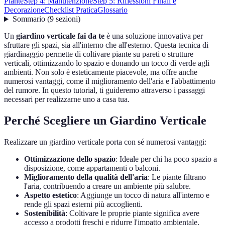
Piante
Step 4: Manutenzione
Step 5: Riflessioni Finali e
Decorazione
Checklist Pratica
Glossario
Sommario
(
9
sezioni
)
Un
giardino verticale fai da te
è una soluzione innovativa per
sfruttare gli spazi, sia all'interno che all'esterno. Questa tecnica di
giardinaggio permette di coltivare piante su pareti o strutture
verticali, ottimizzando lo spazio e donando un tocco di verde agli
ambienti. Non solo è esteticamente piacevole, ma offre anche
numerosi vantaggi, come il miglioramento dell'aria e l'abbattimento
del rumore. In questo tutorial, ti guideremo attraverso i passaggi
necessari per realizzarne uno a casa tua.
Perché Scegliere un Giardino Verticale
Realizzare un giardino verticale porta con sé numerosi vantaggi:
Ottimizzazione dello spazio
: Ideale per chi ha poco spazio a
disposizione, come appartamenti o balconi.
Miglioramento della qualità dell'aria
: Le piante filtrano
l'aria, contribuendo a creare un ambiente più salubre.
Aspetto estetico
: Aggiunge un tocco di natura all'interno e
rende gli spazi esterni più accoglienti.
Sostenibilità
: Coltivare le proprie piante significa avere
accesso a prodotti freschi e ridurre l'impatto ambientale.