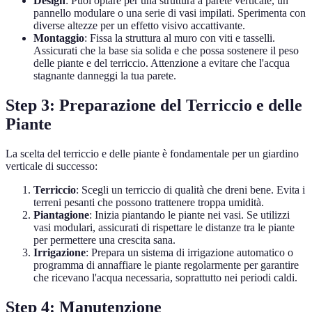
Design
: Puoi optare per una struttura a parete verticale, un
pannello modulare o una serie di vasi impilati. Sperimenta con
diverse altezze per un effetto visivo accattivante.
Montaggio
: Fissa la struttura al muro con viti e tasselli.
Assicurati che la base sia solida e che possa sostenere il peso
delle piante e del terriccio. Attenzione a evitare che l'acqua
stagnante danneggi la tua parete.
Step 3: Preparazione del Terriccio e delle
Piante
La scelta del terriccio e delle piante è fondamentale per un giardino
verticale di successo:
Terriccio
: Scegli un terriccio di qualità che dreni bene. Evita i
terreni pesanti che possono trattenere troppa umidità.
Piantagione
: Inizia piantando le piante nei vasi. Se utilizzi
vasi modulari, assicurati di rispettare le distanze tra le piante
per permettere una crescita sana.
Irrigazione
: Prepara un sistema di irrigazione automatico o
programma di annaffiare le piante regolarmente per garantire
che ricevano l'acqua necessaria, soprattutto nei periodi caldi.
Step 4: Manutenzione