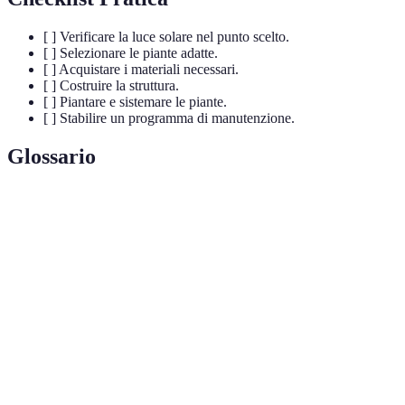
[ ] Verificare la luce solare nel punto scelto.
[ ] Selezionare le piante adatte.
[ ] Acquistare i materiali necessari.
[ ] Costruire la struttura.
[ ] Piantare e sistemare le piante.
[ ] Stabilire un programma di manutenzione.
Glossario
Terme
Definizione
Giardino
Giardino creato su una superficie verticale,
verticale
ottimizzando lo spazio disponibile.
Substrato di coltura in cui sono piantate le piante,
Terriccio
fondamentale per la nutrizione delle stesse.
Irrigazione
Sistema che fornisce acqua alle piante a intervalli
automatica
regolari senza intervento manuale.