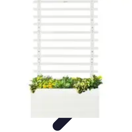
Fai Da Te Italia
Progetti Fai Da Te
Giardino e Esterni
Giardinaggio e Spazi
Esterni
Giardinaggio Fai Da Te
Progetti Creativi
Fai Da Te Italia