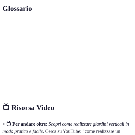
Glossario
Terme
Definizione
Giardino
Giardino che si sviluppa in altezza, utilizzando
verticale
pareti e strutture verticali.
Materiale utilizzato per la crescita delle piante,
Substrato
essenziale per la loro salute.
Sistema che permette il deflusso dell'acqua in
Drenaggio
eccesso, evitando ristagni.
📺 Risorsa Video
>
📺 Per andare oltre:
Scopri come realizzare giardini verticali in
modo pratico e facile
. Cerca su YouTube: "come realizzare un