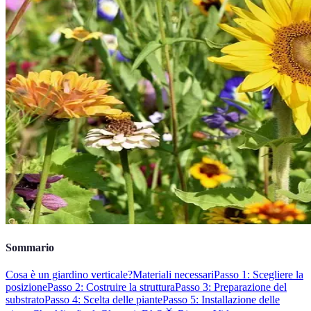
Sommario
Cosa è un giardino verticale?
Materiali necessari
Passo 1: Scegliere la
posizione
Passo 2: Costruire la struttura
Passo 3: Preparazione del
substrato
Passo 4: Scelta delle piante
Passo 5: Installazione delle