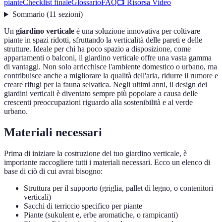
piante
Checklist finale
Glossario
FAQ
📺 Risorsa Video
Sommario
(
11
sezioni
)
Un
giardino verticale
è una soluzione innovativa per coltivare
piante in spazi ridotti, sfruttando la verticalità delle pareti e delle
strutture. Ideale per chi ha poco spazio a disposizione, come
appartamenti o balconi, il giardino verticale offre una vasta gamma
di vantaggi. Non solo arricchisce l'ambiente domestico o urbano, ma
contribuisce anche a migliorare la qualità dell'aria, ridurre il rumore e
creare rifugi per la fauna selvatica. Negli ultimi anni, il design dei
giardini verticali è diventato sempre più popolare a causa delle
crescenti preoccupazioni riguardo alla sostenibilità e al verde
urbano.
Materiali necessari
Prima di iniziare la costruzione del tuo giardino verticale, è
importante raccogliere tutti i materiali necessari. Ecco un elenco di
base di ciò di cui avrai bisogno:
Struttura per il supporto (griglia, pallet di legno, o contenitori
verticali)
Sacchi di terriccio specifico per piante
Piante (sukulent e, erbe aromatiche, o rampicanti)