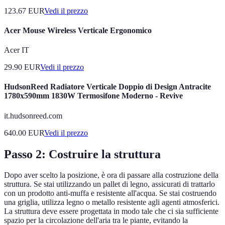
123.67
EUR
Vedi il prezzo
Acer Mouse Wireless Verticale Ergonomico
Acer IT
29.90
EUR
Vedi il prezzo
HudsonReed Radiatore Verticale Doppio di Design Antracite
1780x590mm 1830W Termosifone Moderno - Revive
it.hudsonreed.com
640.00
EUR
Vedi il prezzo
Passo 2: Costruire la struttura
Dopo aver scelto la posizione, è ora di passare alla costruzione della
struttura. Se stai utilizzando un pallet di legno, assicurati di trattarlo
con un prodotto anti-muffa e resistente all'acqua. Se stai costruendo
una griglia, utilizza legno o metallo resistente agli agenti atmosferici.
La struttura deve essere progettata in modo tale che ci sia sufficiente
spazio per la circolazione dell'aria tra le piante, evitando la