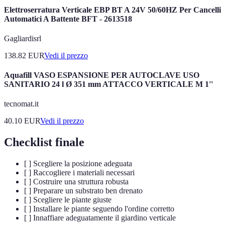
Elettroserratura Verticale EBP BT A 24V 50/60HZ Per Cancelli
Automatici A Battente BFT - 2613518
Gagliardisrl
138.82
EUR
Vedi il prezzo
Aquafill VASO ESPANSIONE PER AUTOCLAVE USO
SANITARIO 24 l Ø 351 mm ATTACCO VERTICALE M 1''
tecnomat.it
40.10
EUR
Vedi il prezzo
Checklist finale
[ ] Scegliere la posizione adeguata
[ ] Raccogliere i materiali necessari
[ ] Costruire una struttura robusta
[ ] Preparare un substrato ben drenato
[ ] Scegliere le piante giuste
[ ] Installare le piante seguendo l'ordine corretto
[ ] Innaffiare adeguatamente il giardino verticale