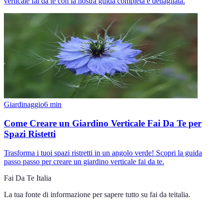
verticale fai da te con la nostra guida completa e dettagliata.
Giardinaggio
6
min
Come Creare un Giardino Verticale Fai Da Te per
Spazi Ristetti
Trasforma i tuoi spazi ristretti in un angolo verde! Scopri la guida
passo passo per creare un giardino verticale fai da te.
Fai Da Te Italia
La tua fonte di informazione per sapere tutto su
fai da teitalia
.