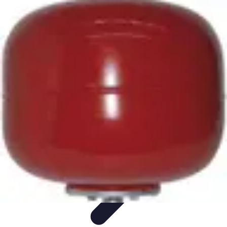
Fai Da Te Italia
Progetti Fai Da Te
Giardino e Esterni
Giardinaggio e Spazi
Esterni
Giardinaggio Fai Da Te
Progetti Creativi
Fai Da Te Italia