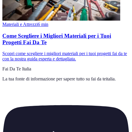
Materiali e Attrezzi
6
min
Come Scegliere i Migliori Materiali per i Tuoi
Progetti Fai Da Te
Scopri come scegliere i migliori materiali per i tuoi progetti fai da te
con la nostra guida esperta e dettagliata.
Fai Da Te Italia
La tua fonte di informazione per sapere tutto su
fai da teitalia
.