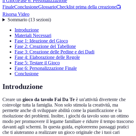
il Gioco
Fase 6: Personalizzazione
Finale
Conclusione
Glossario
Checklist prima della creazione
📺
Risorsa Video
Sommario
(
13
sezioni
)
Introduzione
Materiali Necessari
Fase 1: Ideazione del Gioco
Fase 2: Creazione del Tabellone
Fase 3: Creazione delle Pedine e dei Dadi
Fase 4: Elaborazione delle Regole
Fase 5: Testare il Gioco
Fase 6: Personalizzazione Finale
Conclusione
Introduzione
Creare un
gioco da tavolo Fai Da Te
è un'attività divertente che
coinvolge tutta la famiglia. Non solo stimola la creatività, ma
permette anche di sviluppare abilità come la pianificazione e la
risoluzione dei problemi. Inoltre, i giochi da tavolo sono un ottimo
modo per promuovere il legame familiare e ridurre il tempo trascorso
davanti agli schermi. In questa guida, esploreremo passaggi pratici
che ti aiuteranno a realizzare un gioco originale che i tuoi cari