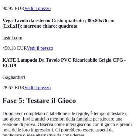
90.95
EUR
Vedi il prezzo
Vega Tavolo da esterno Costo quadrato ; 80x80x76 cm
(LxLxH); marrone chiaro; quadrata
lusini.com
450.18
EUR
Vedi il prezzo
KATE Lampada Da Tavolo PVC Ricaricabile Grigia CFG -
EL119
Gagliardisrl
28.67
EUR
Vedi il prezzo
Fase 5: Testare il Gioco
Dopo aver completato il tabellone e le regole, è tempo di testare il
tuo gioco. Invita amici o membri della famiglia per giocare una
sessione di prova. Osserva come interagiscono con il gioco e prendi
nota delle loro impressioni. Ci potrebbero essere aspetti da
migliorare o idee alternative da considerare.