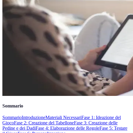
Sommario
Sommario
Introduzione
Materiali Necessari
Fase 1: Ideazione del
Gioco
Fase 2: Creazione del Tabellone
Fase 3: Creazione delle
Pedine e dei Dadi
Fase 4: Elaborazione delle Regole
Fase 5: Testare