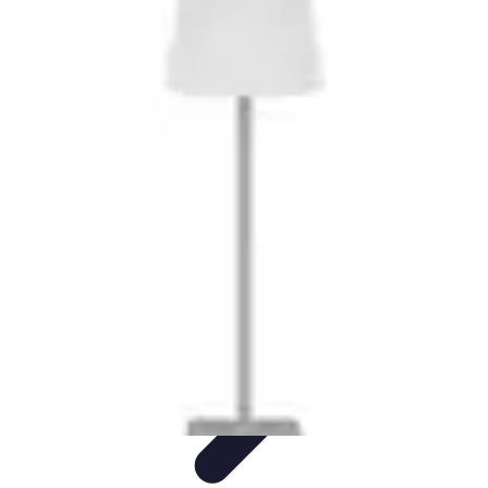
Fai Da Te Italia
Progetti Fai Da Te
Giardino e Esterni
Giardinaggio e Spazi
Esterni
Giardinaggio Fai Da Te
Progetti Creativi
Fai Da Te Italia