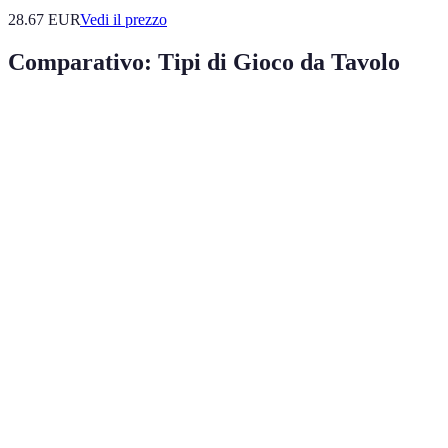
28.67
EUR
Vedi il prezzo
Comparativo: Tipi di Gioco da Tavolo
Tipo di Gioco
Esempio
Vantaggi
Svantaggi
Richiede
Gioco
Stimola il
Scacchi
tempo per
Strategico
pensiero
apprendere
Gioco di
Divertente in
Può durare a
Monopoly
Società
gruppo
lungo
Facile da
Maggiore
Gioco di Carte
Uno
giocare
aleatorietà
Può
Gioco di
Immaginazione
D&D
diventare
Ruolo
spinta
complesso