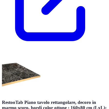
RestooTab Piano tavolo rettangolare, decoro in
marmo scuro, bordi color ottone ; 160x80 cm (LxL);