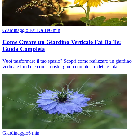
Giardinaggio Fai Da Te
6
min
Come Creare un Giardino Verticale Fai Da Te:
Guida Completa
Vuoi trasformare il tuo spazio? Scopri come realizzare un giardino
verticale fai da te con la nostra guida completa e dettagliata.
Giardinaggio
6
min