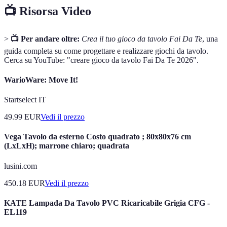
📺 Risorsa Video
>
📺 Per andare oltre:
Crea il tuo gioco da tavolo Fai Da Te
, una
guida completa su come progettare e realizzare giochi da tavolo.
Cerca su YouTube: "creare gioco da tavolo Fai Da Te 2026".
WarioWare: Move It!
Startselect IT
49.99
EUR
Vedi il prezzo
Vega Tavolo da esterno Costo quadrato ; 80x80x76 cm
(LxLxH); marrone chiaro; quadrata
lusini.com
450.18
EUR
Vedi il prezzo
KATE Lampada Da Tavolo PVC Ricaricabile Grigia CFG -
EL119