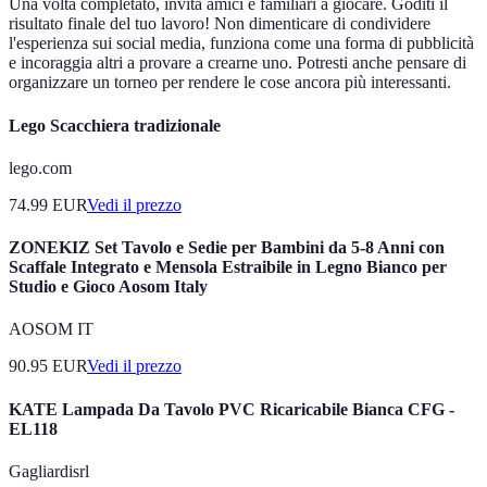
Una volta completato, invita amici e familiari a giocare. Goditi il
risultato finale del tuo lavoro! Non dimenticare di condividere
l'esperienza sui social media, funziona come una forma di pubblicità
e incoraggia altri a provare a crearne uno. Potresti anche pensare di
organizzare un torneo per rendere le cose ancora più interessanti.
Lego Scacchiera tradizionale
lego.com
74.99
EUR
Vedi il prezzo
ZONEKIZ Set Tavolo e Sedie per Bambini da 5-8 Anni con
Scaffale Integrato e Mensola Estraibile in Legno Bianco per
Studio e Gioco Aosom Italy
AOSOM IT
90.95
EUR
Vedi il prezzo
KATE Lampada Da Tavolo PVC Ricaricabile Bianca CFG -
EL118
Gagliardisrl