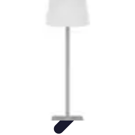
Fai Da Te Italia
Progetti Fai Da Te
Giardino e Esterni
Giardinaggio e Spazi
Esterni
Giardinaggio Fai Da Te
Progetti Creativi
Fai Da Te Italia