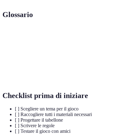
Glossario
Terme
Definizione
Tabellone
Superficie di gioco su cui si svolge il gioco.
Pedine
Rappresentano i giocatori durante il turno.
Regole
Insieme di istruzioni su come si gioca a un gioco.
Checklist prima di iniziare
[ ] Scegliere un tema per il gioco
[ ] Raccogliere tutti i materiali necessari
[ ] Progettare il tabellone
[ ] Scrivere le regole
[ ] Testare il gioco con amici