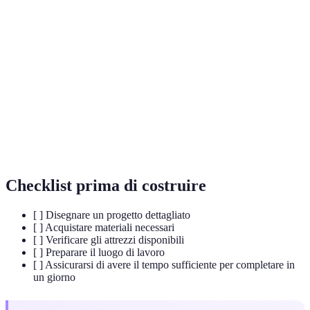
Terme
Definizione
Panca
Struttura di legno o altro materiale per sedersi.
Legno
Legno sottoposto a trattamento per resistere alle
trattato
intemperie.
Sostanza utilizzata per proteggere il legno dai
Imprimitura
danni.
Checklist prima di costruire
[ ] Disegnare un progetto dettagliato
[ ] Acquistare materiali necessari
[ ] Verificare gli attrezzi disponibili
[ ] Preparare il luogo di lavoro
[ ] Assicurarsi di avere il tempo sufficiente per completare in
un giorno