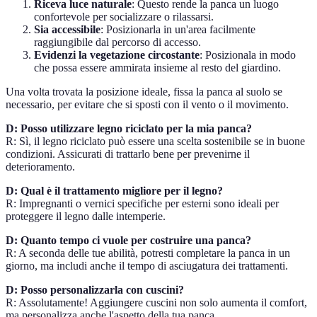
Riceva luce naturale
: Questo rende la panca un luogo
confortevole per socializzare o rilassarsi.
Sia accessibile
: Posizionarla in un'area facilmente
raggiungibile dal percorso di accesso.
Evidenzi la vegetazione circostante
: Posizionala in modo
che possa essere ammirata insieme al resto del giardino.
Una volta trovata la posizione ideale, fissa la panca al suolo se
necessario, per evitare che si sposti con il vento o il movimento.
D: Posso utilizzare legno riciclato per la mia panca?
R: Sì, il legno riciclato può essere una scelta sostenibile se in buone
condizioni. Assicurati di trattarlo bene per prevenirne il
deterioramento.
D: Qual è il trattamento migliore per il legno?
R: Impregnanti o vernici specifiche per esterni sono ideali per
proteggere il legno dalle intemperie.
D: Quanto tempo ci vuole per costruire una panca?
R: A seconda delle tue abilità, potresti completare la panca in un
giorno, ma includi anche il tempo di asciugatura dei trattamenti.
D: Posso personalizzarla con cuscini?
R: Assolutamente! Aggiungere cuscini non solo aumenta il comfort,
ma personalizza anche l'aspetto della tua panca.