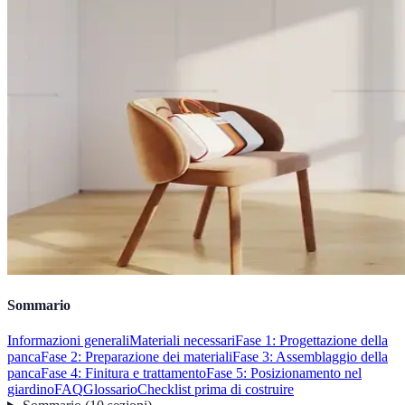
Sommario
Informazioni generali
Materiali necessari
Fase 1: Progettazione della
panca
Fase 2: Preparazione dei materiali
Fase 3: Assemblaggio della
panca
Fase 4: Finitura e trattamento
Fase 5: Posizionamento nel
giardino
FAQ
Glossario
Checklist prima di costruire