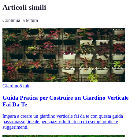
Articoli simili
Continua la lettura
Giardino
5
min
Guida Pratica per Costruire un Giardino Verticale
Fai Da Te
Impara a creare un giardino verticale fai da te con questa guida
passo-passo, ideale per spazi ridotti, ricco di esempi pratici e
suggerimenti.