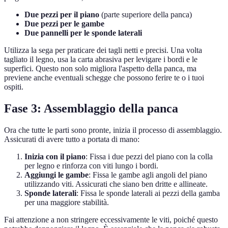
Due pezzi per il piano
(parte superiore della panca)
Due pezzi per le gambe
Due pannelli per le sponde laterali
Utilizza la sega per praticare dei tagli netti e precisi. Una volta
tagliato il legno, usa la carta abrasiva per levigare i bordi e le
superfici. Questo non solo migliora l'aspetto della panca, ma
previene anche eventuali schegge che possono ferire te o i tuoi
ospiti.
Fase 3: Assemblaggio della panca
Ora che tutte le parti sono pronte, inizia il processo di assemblaggio.
Assicurati di avere tutto a portata di mano:
Inizia con il piano
: Fissa i due pezzi del piano con la colla
per legno e rinforza con viti lungo i bordi.
Aggiungi le gambe
: Fissa le gambe agli angoli del piano
utilizzando viti. Assicurati che siano ben dritte e allineate.
Sponde laterali
: Fissa le sponde laterali ai pezzi della gamba
per una maggiore stabilità.
Fai attenzione a non stringere eccessivamente le viti, poiché questo