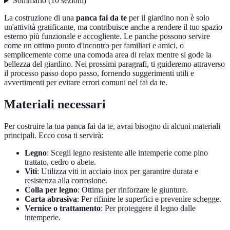
Sommario
(
10
sezioni
)
La costruzione di una
panca fai da te
per il giardino non è solo
un'attività gratificante, ma contribuisce anche a rendere il tuo spazio
esterno più funzionale e accogliente. Le panche possono servire
come un ottimo punto d'incontro per familiari e amici, o
semplicemente come una comoda area di relax mentre si gode la
bellezza del giardino. Nei prossimi paragrafi, ti guideremo attraverso
il processo passo dopo passo, fornendo suggerimenti utili e
avvertimenti per evitare errori comuni nel fai da te.
Materiali necessari
Per costruire la tua panca fai da te, avrai bisogno di alcuni materiali
principali. Ecco cosa ti servirà:
Legno
: Scegli legno resistente alle intemperie come pino
trattato, cedro o abete.
Viti
: Utilizza viti in acciaio inox per garantire durata e
resistenza alla corrosione.
Colla per legno
: Ottima per rinforzare le giunture.
Carta abrasiva
: Per rifinire le superfici e prevenire schegge.
Vernice o trattamento
: Per proteggere il legno dalle
intemperie.