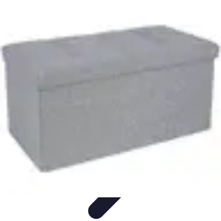
Fai Da Te Italia
Progetti Fai Da Te
Giardino e Esterni
Giardinaggio e Spazi
Esterni
Giardinaggio Fai Da Te
Progetti Creativi
Fai Da Te Italia