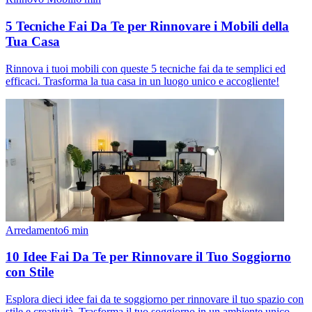
5 Tecniche Fai Da Te per Rinnovare i Mobili della
Tua Casa
Rinnova i tuoi mobili con queste 5 tecniche fai da te semplici ed
efficaci. Trasforma la tua casa in un luogo unico e accogliente!
Arredamento
6
min
10 Idee Fai Da Te per Rinnovare il Tuo Soggiorno
con Stile
Esplora dieci idee fai da te soggiorno per rinnovare il tuo spazio con
stile e creatività. Trasforma il tuo soggiorno in un ambiente unico.