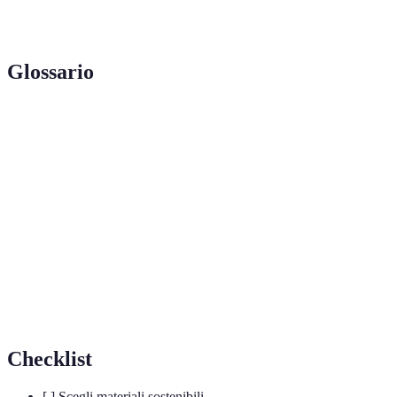
Multifunzionali
spazio
pianificazione
Glossario
Term
Descrizione
Insieme di oggetti interconnessi che
IoT
scambiano dati
Stile di design che enfatizza semplicità e
Minimalismo
funzionalità
Materiali
Materiali riciclati o ecocompatibili utilizzati
Sostenibili
nel design
Checklist
[ ] Scegli materiali sostenibili