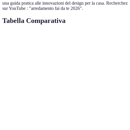
una guida pratica alle innovazioni del design per la casa. Recherchez
sur YouTube : "arredamento fai da te 2026".
Tabella Comparativa
Tendenza
Pro
Contro
Materiali
Riduce l'impatto
Costo iniziale
Sostenibili
ambientale
Dipendenza
Tecnologia Smart
Maggiore comodità
tecnologica
Personalizzazione
Espressione
Può risultare
Creativa
personale
disordinato
Minimalismo
Restrizioni
Linee pulite
Moderno
stilistiche
Spazi
Ottimizza l'uso dello
Richiede