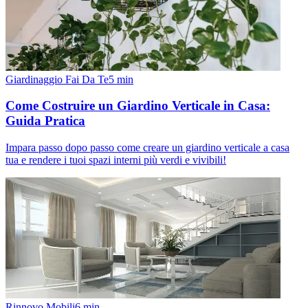
Giardinaggio Fai Da Te
5
min
Come Costruire un Giardino Verticale in Casa:
Guida Pratica
Impara passo dopo passo come creare un giardino verticale a casa
tua e rendere i tuoi spazi interni più verdi e vivibili!
Rinnovo Mobili
6
min