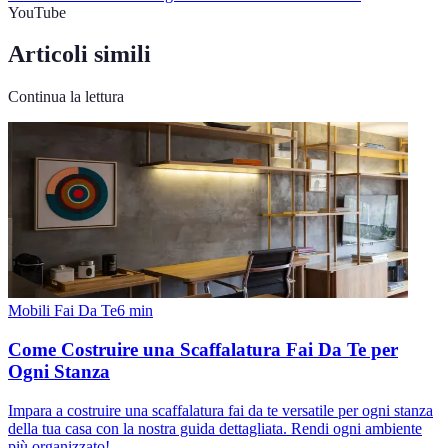
YouTube
Articoli simili
Continua la lettura
Mobili Fai Da Te
6
min
Come Costruire una Scaffalatura Fai Da Te per
Ogni Stanza
Impara a costruire una scaffalatura fai da te versatile per ogni stanza
della tua casa con la nostra guida dettagliata. Rendi ogni ambiente
più organizzato!