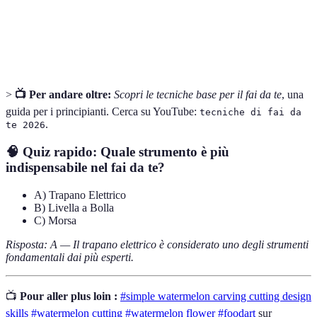
Livella a
Strumento per verificare l’orizzontalità e
Bolla
verticalità degli oggetti.
>
📺 Per andare oltre:
Scopri le tecniche base per il fai da te
, una
guida per i principianti. Cerca su YouTube:
tecniche di fai da
.
te 2026
🧠 Quiz rapido: Quale strumento è più
indispensabile nel fai da te?
A) Trapano Elettrico
B) Livella a Bolla
C) Morsa
Risposta: A — Il trapano elettrico è considerato uno degli strumenti
fondamentali dai più esperti.
📺
Pour aller plus loin :
#simple watermelon carving cutting design
skills #watermelon cutting #watermelon flower #foodart
sur