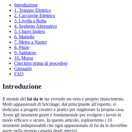
Introduzione
1. Trapano Elettrico
2. Cacciavite Elettrico
3. Livella a Bolla
4. Seghetto Alternativo
5. Chiavi Inglesi
6. Martello
7. Metro a Nastro
8. Pinze
9. Saldatore
10. Morsa
Checklist prima di procedere
Glossario
FAQ
Introduzione
Il mondo del
fai da te
sta vivendo un vero e proprio rinascimento.
Molti appassionati di bricolage, dal principiante all’esperto, si
dedicano a progetti creativi e pratici per migliorare la propria casa.
Avere gli strumenti giusti è fondamentale per svolgere i lavori in
modo efficace e sicuro. In questo articolo, esploreremo i 10
strumenti indispensabili che ogni appassionato di fai da te dovrebbe
avere nella propria cassetta degli attrezzi.