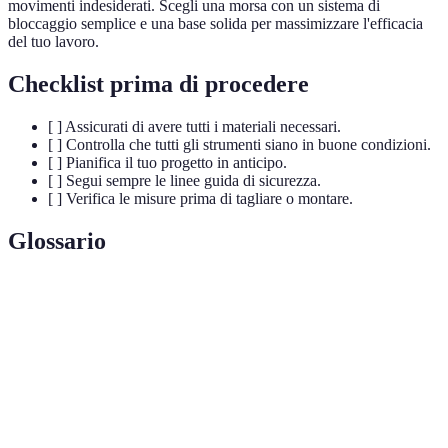
movimenti indesiderati. Scegli una morsa con un sistema di
bloccaggio semplice e una base solida per massimizzare l'efficacia
del tuo lavoro.
Checklist prima di procedere
[ ] Assicurati di avere tutti i materiali necessari.
[ ] Controlla che tutti gli strumenti siano in buone condizioni.
[ ] Pianifica il tuo progetto in anticipo.
[ ] Segui sempre le linee guida di sicurezza.
[ ] Verifica le misure prima di tagliare o montare.
Glossario
Terme
Definizione
Trapano
Strumento elettrico utilizzato per praticare fori e
Elettrico
avvitare.
Cacciavite
Utensile per avvitare e svitare in modo
Elettrico
automatico.