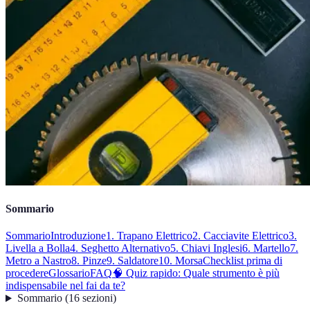
Sommario
Sommario
Introduzione
1. Trapano Elettrico
2. Cacciavite Elettrico
3.
Livella a Bolla
4. Seghetto Alternativo
5. Chiavi Inglesi
6. Martello
7.
Metro a Nastro
8. Pinze
9. Saldatore
10. Morsa
Checklist prima di
procedere
Glossario
FAQ
🧠 Quiz rapido: Quale strumento è più
indispensabile nel fai da te?
Sommario
(
16
sezioni
)