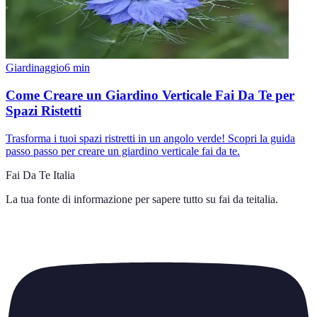
Giardinaggio
6
min
Come Creare un Giardino Verticale Fai Da Te per
Spazi Ristetti
Trasforma i tuoi spazi ristretti in un angolo verde! Scopri la guida
passo passo per creare un giardino verticale fai da te.
Fai Da Te Italia
La tua fonte di informazione per sapere tutto su
fai da teitalia
.