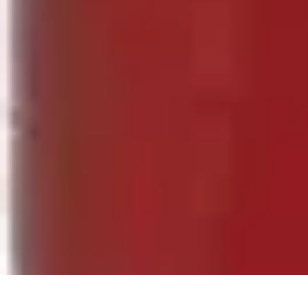
Fai Da Te Italia
Progetti Fai Da Te
Giardino e Esterni
Giardinaggio e Spazi Esterni
Giar
Fai Da Te Italia