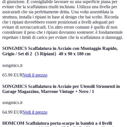
di giunzione. È consigliabile lavorare su una superficie piana per
evitare che la scaffalatura risulti inclinata. Utilizza una livella per
assicurarti che sia perfettamente dritta. Una volta assemblata la
struttura, installa i ripiani in base al design che hai scelto. Ricorda
che i ripiani dovrebbero essere posizionati a livelli adeguati per
evitare di sovraccaricarli. Un altro errore comune è quello di non
considerare il peso che i ripiani dovranno sostenere: è fondamentale
rispettare i limiti di carico per evitare che la scaffalatura si danneggi.
SONGMICS Scaffalatura in Acciaio con Montaggio Rapido,
Grigio / Set di 2（5 Ripiani）40 x 90 x 180 cm
songmics.it
65.99
EUR
Vedi il prezzo
SONGMICS Scaffalatura in Acciaio per Utensili Strumenti in
Garage Magazzino, Marrone Vintage + Nero / 1
songmics.it
64.99
EUR
Vedi il prezzo
HOMCOM Scaffalatura porta-scarpe in bambù a 4 livelli