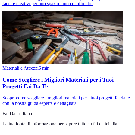
facili e creativi per uno spazio unico e raffinato.
Materiali e Attrezzi
6
min
Come Scegliere i Migliori Materiali per i Tuoi
Progetti Fai Da Te
Scopri come scegliere i migliori materiali per i tuoi progetti fai da te
con la nostra guida esperta e dettagliata.
Fai Da Te Italia
La tua fonte di informazione per sapere tutto su
fai da teitalia
.