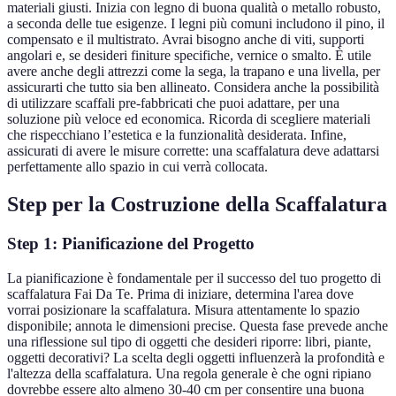
materiali giusti. Inizia con legno di buona qualità o metallo robusto,
a seconda delle tue esigenze. I legni più comuni includono il pino, il
compensato e il multistrato. Avrai bisogno anche di viti, supporti
angolari e, se desideri finiture specifiche, vernice o smalto. È utile
avere anche degli attrezzi come la sega, la trapano e una livella, per
assicurarti che tutto sia ben allineato. Considera anche la possibilità
di utilizzare scaffali pre-fabbricati che puoi adattare, per una
soluzione più veloce ed economica. Ricorda di scegliere materiali
che rispecchiano l’estetica e la funzionalità desiderata. Infine,
assicurati di avere le misure corrette: una scaffalatura deve adattarsi
perfettamente allo spazio in cui verrà collocata.
Step per la Costruzione della Scaffalatura
Step 1: Pianificazione del Progetto
La pianificazione è fondamentale per il successo del tuo progetto di
scaffalatura Fai Da Te. Prima di iniziare, determina l'area dove
vorrai posizionare la scaffalatura. Misura attentamente lo spazio
disponibile; annota le dimensioni precise. Questa fase prevede anche
una riflessione sul tipo di oggetti che desideri riporre: libri, piante,
oggetti decorativi? La scelta degli oggetti influenzerà la profondità e
l'altezza della scaffalatura. Una regola generale è che ogni ripiano
dovrebbe essere alto almeno 30-40 cm per consentire una buona