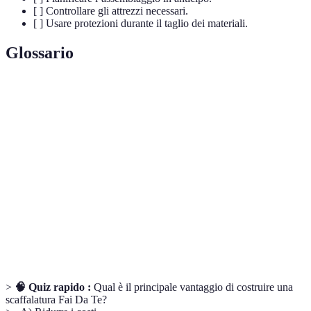
[ ] Controllare gli attrezzi necessari.
[ ] Usare protezioni durante il taglio dei materiali.
Glossario
Terme
Definizione
Struttura utilizzata per sostenere oggetti e
Scaffalatura
materiali in modo organizzato.
Attività di creazione e costruzione di oggetti in
Fai Da Te
autonomia, generalmente legata alla creatività.
Processo di unione delle diverse parti di un
Assemblaggio
prodotto finito.
>
🧠 Quiz rapido :
Qual è il principale vantaggio di costruire una
scaffalatura Fai Da Te?