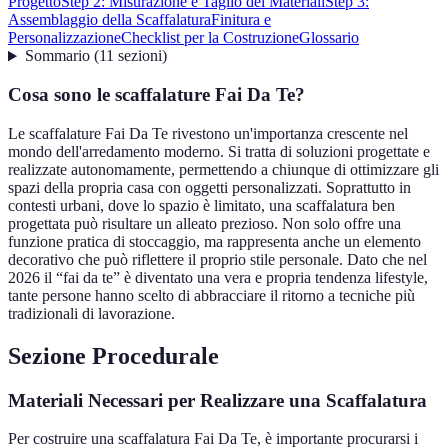
Progetto
Step 2: Misurazione e Taglio dei Materiali
Step 3:
Assemblaggio della Scaffalatura
Finitura e
Personalizzazione
Checklist per la Costruzione
Glossario
Sommario
(
11
sezioni
)
Cosa sono le scaffalature Fai Da Te?
Le scaffalature Fai Da Te rivestono un'importanza crescente nel
mondo dell'arredamento moderno. Si tratta di soluzioni progettate e
realizzate autonomamente, permettendo a chiunque di ottimizzare gli
spazi della propria casa con oggetti personalizzati. Soprattutto in
contesti urbani, dove lo spazio è limitato, una scaffalatura ben
progettata può risultare un alleato prezioso. Non solo offre una
funzione pratica di stoccaggio, ma rappresenta anche un elemento
decorativo che può riflettere il proprio stile personale. Dato che nel
2026 il “fai da te” è diventato una vera e propria tendenza lifestyle,
tante persone hanno scelto di abbracciare il ritorno a tecniche più
tradizionali di lavorazione.
Sezione Procedurale
Materiali Necessari per Realizzare una Scaffalatura
Per costruire una scaffalatura Fai Da Te, è importante procurarsi i