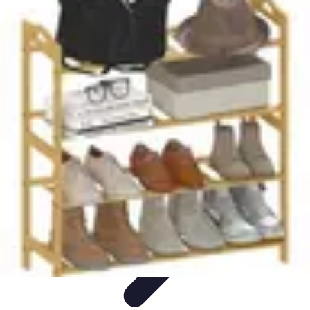
Fai Da Te Italia
Progetti Fai Da Te
Giardino e Esterni
Giardinaggio e Spazi
Esterni
Giardinaggio Fai Da Te
Progetti Creativi
Fai Da Te Italia