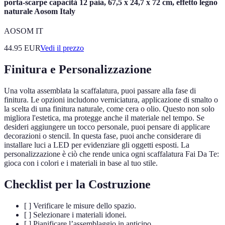
porta-scarpe capacità 12 paia, 67,5 x 24,7 x 72 cm, effetto legno
naturale Aosom Italy
AOSOM IT
44.95
EUR
Vedi il prezzo
Finitura e Personalizzazione
Una volta assemblata la scaffalatura, puoi passare alla fase di
finitura. Le opzioni includono verniciatura, applicazione di smalto o
la scelta di una finitura naturale, come cera o olio. Questo non solo
migliora l'estetica, ma protegge anche il materiale nel tempo. Se
desideri aggiungere un tocco personale, puoi pensare di applicare
decorazioni o stencil. In questa fase, puoi anche considerare di
installare luci a LED per evidenziare gli oggetti esposti. La
personalizzazione è ciò che rende unica ogni scaffalatura Fai Da Te:
gioca con i colori e i materiali in base al tuo stile.
Checklist per la Costruzione
[ ] Verificare le misure dello spazio.
[ ] Selezionare i materiali idonei.
[ ] Pianificare l’assemblaggio in anticipo.