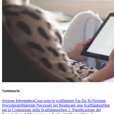
Sommario
Sezione Informativa
Cosa sono le scaffalature Fai Da Te?
Sezione
Procedurale
Materiali Necessari per Realizzare una Scaffalatura
Step
per la Costruzione della Scaffalatura
Step 1: Pianificazione del