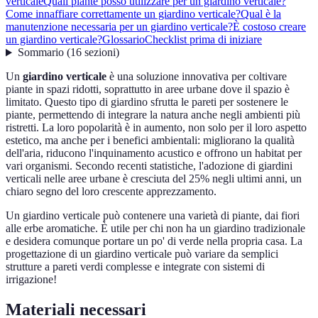
verticale
Quali piante posso utilizzare per un giardino verticale?
Come innaffiare correttamente un giardino verticale?
Qual è la
manutenzione necessaria per un giardino verticale?
È costoso creare
un giardino verticale?
Glossario
Checklist prima di iniziare
Sommario
(
16
sezioni
)
Un
giardino verticale
è una soluzione innovativa per coltivare
piante in spazi ridotti, soprattutto in aree urbane dove il spazio è
limitato. Questo tipo di giardino sfrutta le pareti per sostenere le
piante, permettendo di integrare la natura anche negli ambienti più
ristretti. La loro popolarità è in aumento, non solo per il loro aspetto
estetico, ma anche per i benefici ambientali: migliorano la qualità
dell'aria, riducono l'inquinamento acustico e offrono un habitat per
vari organismi. Secondo recenti statistiche, l'adozione di giardini
verticali nelle aree urbane è cresciuta del 25% negli ultimi anni, un
chiaro segno del loro crescente apprezzamento.
Un giardino verticale può contenere una varietà di piante, dai fiori
alle erbe aromatiche. È utile per chi non ha un giardino tradizionale
e desidera comunque portare un po' di verde nella propria casa. La
progettazione di un giardino verticale può variare da semplici
strutture a pareti verdi complesse e integrate con sistemi di
irrigazione!
Materiali necessari