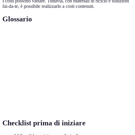
I costi possono variare. Tuttavia, con materiali di riciclo e soluzioni
fai-da-te, è possibile realizzarlo a costi contenuti.
Glossario
Terme
Definizione
Giardino
Giardino composto da piante disposte verticalmente
verticale
su una struttura di supporto.
Mixture di sostanze organiche e minerali utilizzata
Terriccio
per la coltivazione delle piante.
Sistema di irrigazione che fornisce acqua
Irrigazione
direttamente alle radici delle piante attraverso tubi
a goccia
perforati.
Checklist prima di iniziare