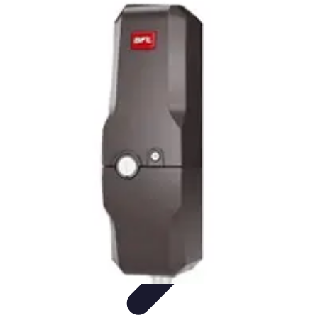
Fai Da Te Italia
Progetti Fai Da Te
Giardino e Esterni
Giardinaggio e Spazi
Esterni
Giardinaggio Fai Da Te
Progetti Creativi
Fai Da Te Italia