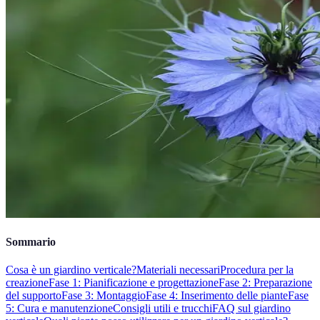
Sommario
Cosa è un giardino verticale?
Materiali necessari
Procedura per la
creazione
Fase 1: Pianificazione e progettazione
Fase 2: Preparazione
del supporto
Fase 3: Montaggio
Fase 4: Inserimento delle piante
Fase
5: Cura e manutenzione
Consigli utili e trucchi
FAQ sul giardino