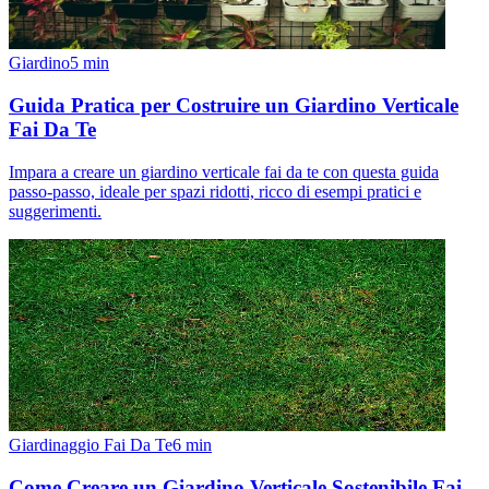
Giardino
5
min
Guida Pratica per Costruire un Giardino Verticale
Fai Da Te
Impara a creare un giardino verticale fai da te con questa guida
passo-passo, ideale per spazi ridotti, ricco di esempi pratici e
suggerimenti.
Giardinaggio Fai Da Te
6
min
Come Creare un Giardino Verticale Sostenibile Fai