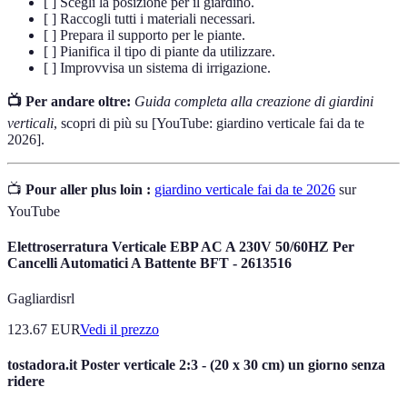
[ ] Scegli la posizione per il giardino.
[ ] Raccogli tutti i materiali necessari.
[ ] Prepara il supporto per le piante.
[ ] Pianifica il tipo di piante da utilizzare.
[ ] Improvvisa un sistema di irrigazione.
📺 Per andare oltre:
Guida completa alla creazione di giardini
verticali
, scopri di più su [YouTube: giardino verticale fai da te
2026].
📺
Pour aller plus loin :
giardino verticale fai da te 2026
sur
YouTube
Elettroserratura Verticale EBP AC A 230V 50/60HZ Per
Cancelli Automatici A Battente BFT - 2613516
Gagliardisrl
123.67
EUR
Vedi il prezzo
tostadora.it Poster verticale 2:3 - (20 x 30 cm) un giorno senza
ridere