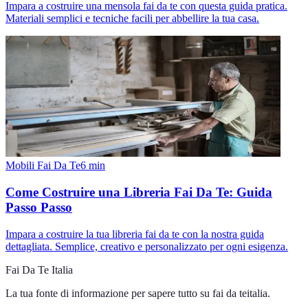
Impara a costruire una mensola fai da te con questa guida pratica.
Materiali semplici e tecniche facili per abbellire la tua casa.
Mobili Fai Da Te
6
min
Come Costruire una Libreria Fai Da Te: Guida
Passo Passo
Impara a costruire la tua libreria fai da te con la nostra guida
dettagliata. Semplice, creativo e personalizzato per ogni esigenza.
Fai Da Te Italia
La tua fonte di informazione per sapere tutto su
fai da teitalia
.