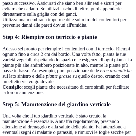
passo successivo. Assicurati che siano ben allineati e sicuri per
evitare che cadano. Se utilizzi tasche di feltro, puoi appenderle
direttamente sulla griglia con dei ganci.
Utilizza una membrana impermeabile sul retro dei contenitori per
prevenire danni alle pareti dovuti all'umidità.
Step 4: Riempire con terriccio e piante
Adesso sei pronto per riempire i contenitori con il terriccio. Riempi
ognuno fino a circa 2 cm dal bordo. Una volta fatto, pianta le tue
varietà vegetali, rispettando lo spazio e le esigenze di ogni pianta. Le
piante più alte andrebbero posizionate in alto, mentre le piante più
basse in basso. Ad esempio, puoi posizionare delle
erbe aromatiche
sul lato sinistro e delle
piante grasse
su quello destro, creando così
un effetto visivo gradevole.
Consiglio
: scegli piante che necessitano di cure simili per facilitare
la loro manutenzione.
Step 5: Manutenzione del giardino verticale
Una volta che il tuo giardino verticale è stato creato, la
manutenzione è essenziale. Annaffia regolarmente, prestando
attenzione al drenaggio e alla salute delle piante. Fai attenzione a
eventuali segni di malattie o parassiti, e rimuovi le foglie secche per