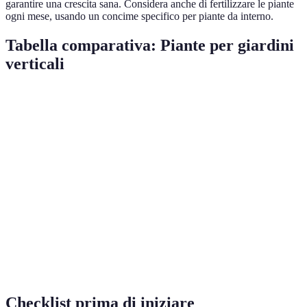
garantire una crescita sana. Considera anche di fertilizzare le piante
ogni mese, usando un concime specifico per piante da interno.
Tabella comparativa: Piante per giardini
verticali
Pianta
Luce Necessaria
Tipo di Annaffiatura
Ideale 
Felce
Indiretta
Moderate
Ottima 
Erba
Indiretta/ diretta
Frequente
Perfett
Aromatica
Pianta
Indiretta
Rara
Richie
Grassa
Vite
Diretta
Moderate
Arreda
Checklist prima di iniziare