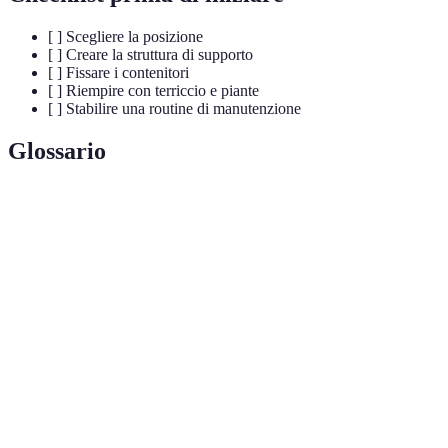
[ ] Scegliere la posizione
[ ] Creare la struttura di supporto
[ ] Fissare i contenitori
[ ] Riempire con terriccio e piante
[ ] Stabilire una routine di manutenzione
Glossario
Terme
Definizione
Giardino
Un sistema di piante che si sviluppa in verticale.
verticale
Materiale utilizzato per riempire i vasi e contenere
Substrato
le piante.
Tecnica per rimuovere parti delle piante per
Potatura
stimolare la crescita.