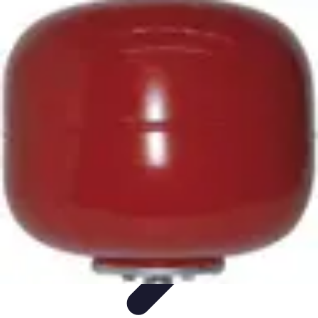
Fai Da Te Italia
Progetti Fai Da Te
Giardino e Esterni
Giardinaggio e Spazi
Esterni
Giardinaggio Fai Da Te
Progetti Creativi
Fai Da Te Italia