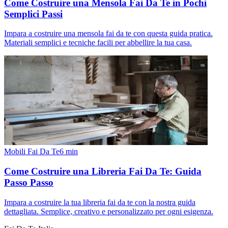
Come Costruire una Mensola Fai Da Te in Pochi
Semplici Passi
Impara a costruire una mensola fai da te con questa guida pratica.
Materiali semplici e tecniche facili per abbellire la tua casa.
Mobili Fai Da Te
6
min
Come Costruire una Libreria Fai Da Te: Guida
Passo Passo
Impara a costruire la tua libreria fai da te con la nostra guida
dettagliata. Semplice, creativo e personalizzato per ogni esigenza.