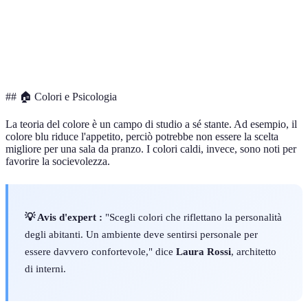
Terracotta
Salotto
Alto
accogliente
Giallo
Studio
Stimolante
Basso
senape
## 🏠 Colori e Psicologia
La teoria del colore è un campo di studio a sé stante. Ad esempio, il
colore blu riduce l'appetito, perciò potrebbe non essere la scelta
migliore per una sala da pranzo. I colori caldi, invece, sono noti per
favorire la socievolezza.
💡 Avis d'expert :
"Scegli colori che riflettano la personalità
degli abitanti. Un ambiente deve sentirsi personale per
essere davvero confortevole," dice
Laura Rossi
, architetto
di interni.