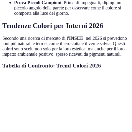
Prova Piccoli Campioni
: Prima di impegnarti, dipingi un
piccolo angolo della parete per osservare come il colore si
comporta alla luce del giorno.
Tendenze Colori per Interni 2026
Secondo una ricerca di mercato di
l'INSEE
, nel 2026 si prevedono
toni più naturali e terrosi come il terracotta e il verde salvia. Questi
colori sono scelti non solo per la loro estetica, ma anche per il loro
impatto ambientale positivo, spesso ricavati da pigmenti naturali.
Tabella di Confronto: Trend Colori 2026
Colore
Ambiente Preferito
Caratteristiche
Frequenza
Blu
Camera da letto
Calma, relax
Medio
Verde
Cucina/soggiorno
Naturalità
Alto
Salvia
Caloroso,