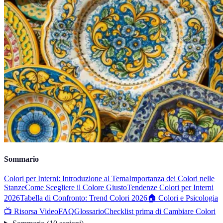
Sommario
Colori per Interni: Introduzione al Tema
Importanza dei Colori nelle
Stanze
Come Scegliere il Colore Giusto
Tendenze Colori per Interni
2026
Tabella di Confronto: Trend Colori 2026
🏠 Colori e Psicologia
📺 Risorsa Video
FAQ
Glossario
Checklist prima di Cambiare Colori