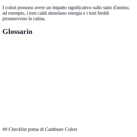
I colori possono avere un impatto significativo sullo stato d'animo,
ad esempio, i toni caldi stimolano energia e i toni freddi
promuovono la calma.
Glossario
Terme
Définition
Colori che spaziano dall'arancione al rosso, noti per
Toni Caldi
stimolare calore e energia.
Colori che includono blu e verde, spesso associati a
Toni Freddi
calma e tranquillità.
Luminosità
La quantità di luce solare naturale che entra in uno
Naturale
spazio.
## Checklist prima di Cambiare Colori