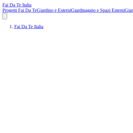
Fai Da Te Italia
Progetti Fai Da Te
Giardino e Esterni
Giardinaggio e Spazi Esterni
Giar
Fai Da Te Italia