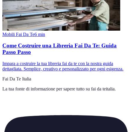
Mobili Fai Da Te
6
min
Come Costruire una Libreria Fai Da Te: Guida
Passo Passo
Impara a costruire la tua libreria fai da te con la nostra guida
dettagliata. Semplice, creativo e personalizzato per ogni esigenza.
Fai Da Te Italia
La tua fonte di informazione per sapere tutto su
fai da teitalia
.