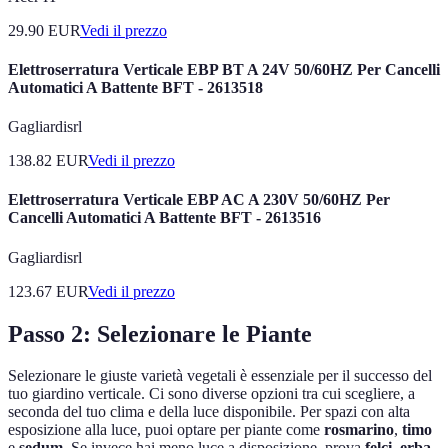
29.90
EUR
Vedi il prezzo
Elettroserratura Verticale EBP BT A 24V 50/60HZ Per Cancelli
Automatici A Battente BFT - 2613518
Gagliardisrl
138.82
EUR
Vedi il prezzo
Elettroserratura Verticale EBP AC A 230V 50/60HZ Per
Cancelli Automatici A Battente BFT - 2613516
Gagliardisrl
123.67
EUR
Vedi il prezzo
Passo 2: Selezionare le Piante
Selezionare le giuste varietà vegetali è essenziale per il successo del
tuo giardino verticale. Ci sono diverse opzioni tra cui scegliere, a
seconda del tuo clima e della luce disponibile. Per spazi con alta
esposizione alla luce, puoi optare per piante come
rosmarino
,
timo
e
sedum
. Se invece hai meno luce a disposizione, prova
felci
,
erba