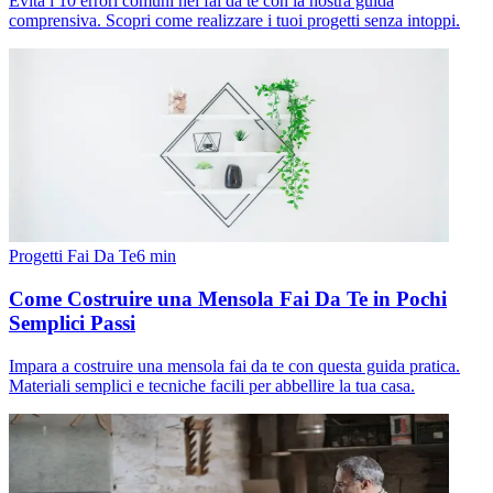
Evita i 10 errori comuni nel fai da te con la nostra guida
comprensiva. Scopri come realizzare i tuoi progetti senza intoppi.
Progetti Fai Da Te
6
min
Come Costruire una Mensola Fai Da Te in Pochi
Semplici Passi
Impara a costruire una mensola fai da te con questa guida pratica.
Materiali semplici e tecniche facili per abbellire la tua casa.