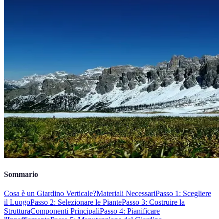
Sommario
Cosa è un Giardino Verticale?
Materiali Necessari
Passo 1: Scegliere
il Luogo
Passo 2: Selezionare le Piante
Passo 3: Costruire la
Struttura
Componenti Principali
Passo 4: Pianificare