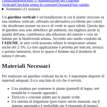
l'Innaffiamento
Passo 5: Manutenzione del Giardino
Verticale
Checklist prima di costruire
Glossario
Quiz rapido:
Sommario
(
11
sezioni
)
Un
giardino verticale
è un'installazione in cui le piante crescono su
una struttura verticale, offrendo un'alternativa eccellente per coloro
che desiderano portare un tocco di verde in spazi ridotti. Questo tipo
di giardino non solo abbellisce gli ambienti, ma migliora anche la
qualità dell'aria, contribuisce alla riduzione del rumore e crea un
habitat per la biodiversità urbana. Secondo uno studio condotto da
l'ADEME
, le aree verdi possono ridurre le temperature urbane
anche del 2-3%. La loro applicazione è perfetta per balconi, terrazzi
e persino lamestern, dove lo spazio è limitato ma il desiderio di
natura è elevato.
Materiali Necessari
Per realizzare un giardino verticale fai da te, è importante disporre di
materiali adeguati. Ecco una lista di ciò che ti servirà:
Una struttura per sostenere le piante (pannelli di legno, reti
metalliche o cassette apposite).
Terriccio e concime adatto per le piante scelte.
Un sistema di irrigazione (può essere anche manuale, ma il
sistema automatico è preferibile per il risparmio di tempo).