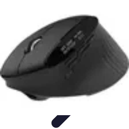
Fai Da Te Italia
Progetti Fai Da Te
Giardino e Esterni
Giardinaggio e Spazi
Esterni
Giardinaggio Fai Da Te
Progetti Creativi
Fai Da Te Italia