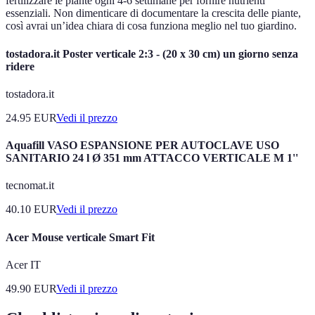
fertilizzare le piante ogni 4-6 settimane per fornire nutrienti
essenziali. Non dimenticare di documentare la crescita delle piante,
così avrai un’idea chiara di cosa funziona meglio nel tuo giardino.
tostadora.it Poster verticale 2:3 - (20 x 30 cm) un giorno senza
ridere
tostadora.it
24.95
EUR
Vedi il prezzo
Aquafill VASO ESPANSIONE PER AUTOCLAVE USO
SANITARIO 24 l Ø 351 mm ATTACCO VERTICALE M 1''
tecnomat.it
40.10
EUR
Vedi il prezzo
Acer Mouse verticale Smart Fit
Acer IT
49.90
EUR
Vedi il prezzo