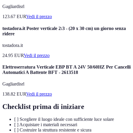
Gagliardisrl
123.67
EUR
Vedi il prezzo
tostadora.it Poster verticale 2:3 - (20 x 30 cm) un giorno senza
ridere
tostadora.it
24.95
EUR
Vedi il prezzo
Elettroserratura Verticale EBP BT A 24V 50/60HZ Per Cancelli
Automatici A Battente BFT - 2613518
Gagliardisrl
138.82
EUR
Vedi il prezzo
Checklist prima di iniziare
[ ] Scegliere il luogo ideale con sufficiente luce solare
[ ] Acquistare i materiali necessari
[ ] Costruire la struttura resistente e sicura