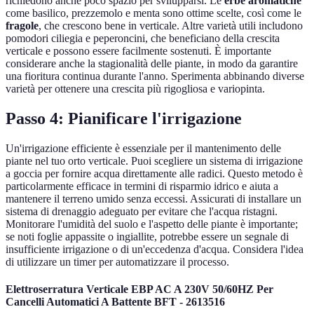
richiedono anche poco spazio per svilupparsi. Le
erbe aromatiche
come basilico, prezzemolo e menta sono ottime scelte, così come le
fragole
, che crescono bene in verticale. Altre varietà utili includono
pomodori ciliegia e peperoncini, che beneficiano della crescita
verticale e possono essere facilmente sostenuti. È importante
considerare anche la stagionalità delle piante, in modo da garantire
una fioritura continua durante l'anno. Sperimenta abbinando diverse
varietà per ottenere una crescita più rigogliosa e variopinta.
Passo 4: Pianificare l'irrigazione
Un'irrigazione efficiente è essenziale per il mantenimento delle
piante nel tuo orto verticale. Puoi scegliere un sistema di irrigazione
a goccia per fornire acqua direttamente alle radici. Questo metodo è
particolarmente efficace in termini di risparmio idrico e aiuta a
mantenere il terreno umido senza eccessi. Assicurati di installare un
sistema di drenaggio adeguato per evitare che l'acqua ristagni.
Monitorare l'umidità del suolo e l'aspetto delle piante è importante;
se noti foglie appassite o ingiallite, potrebbe essere un segnale di
insufficiente irrigazione o di un'eccedenza d'acqua. Considera l'idea
di utilizzare un timer per automatizzare il processo.
Elettroserratura Verticale EBP AC A 230V 50/60HZ Per
Cancelli Automatici A Battente BFT - 2613516