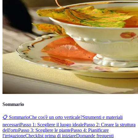
Sommario
📋 Sommario
Che cos'è un orto verticale?
Strumenti e materiali
necessari
Passo 1: Scegliere il luogo ideale
Passo 2: Creare la struttura
dell'orto
Passo 3: Scegliere le piante
Passo 4: Pianificare
l'irrigazione
Checklist prima di iniziare
Domande frequenti