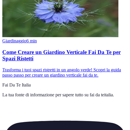
Giardinaggio
6
min
Come Creare un Giardino Verticale Fai Da Te per
Spazi Ristetti
Trasforma i tuoi spazi ristretti in un angolo verde! Scopri la guida
passo passo per creare un giardino verticale fai da te.
Fai Da Te Italia
La tua fonte di informazione per sapere tutto su
fai da teitalia
.