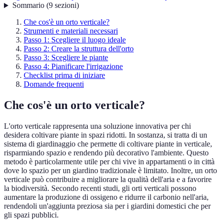
Sommario
(
9
sezioni
)
Che cos'è un orto verticale?
Strumenti e materiali necessari
Passo 1: Scegliere il luogo ideale
Passo 2: Creare la struttura dell'orto
Passo 3: Scegliere le piante
Passo 4: Pianificare l'irrigazione
Checklist prima di iniziare
Domande frequenti
Che cos'è un orto verticale?
L'orto verticale rappresenta una soluzione innovativa per chi
desidera coltivare piante in spazi ridotti. In sostanza, si tratta di un
sistema di giardinaggio che permette di coltivare piante in verticale,
risparmiando spazio e rendendo più decorativo l'ambiente. Questo
metodo è particolarmente utile per chi vive in appartamenti o in città
dove lo spazio per un giardino tradizionale è limitato. Inoltre, un orto
verticale può contribuire a migliorare la qualità dell'aria e a favorire
la biodiversità. Secondo recenti studi, gli orti verticali possono
aumentare la produzione di ossigeno e ridurre il carbonio nell'aria,
rendendoli un'aggiunta preziosa sia per i giardini domestici che per
gli spazi pubblici.