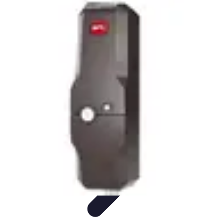
Fai Da Te Italia
Progetti Fai Da Te
Giardino e Esterni
Giardinaggio e Spazi
Esterni
Giardinaggio Fai Da Te
Progetti Creativi
Fai Da Te Italia