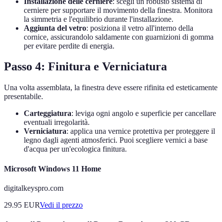
Installazione delle cerniere
: scegli un robusto sistema di
cerniere per supportare il movimento della finestra. Monitora
la simmetria e l'equilibrio durante l'installazione.
Aggiunta del vetro
: posiziona il vetro all'interno della
cornice, assicurandolo saldamente con guarnizioni di gomma
per evitare perdite di energia.
Passo 4: Finitura e Verniciatura
Una volta assemblata, la finestra deve essere rifinita ed esteticamente
presentabile.
Carteggiatura
: leviga ogni angolo e superficie per cancellare
eventuali irregolarità.
Verniciatura
: applica una vernice protettiva per proteggere il
legno dagli agenti atmosferici. Puoi scegliere vernici a base
d'acqua per un'ecologica finitura.
Microsoft Windows 11 Home
digitalkeyspro.com
29.95
EUR
Vedi il prezzo