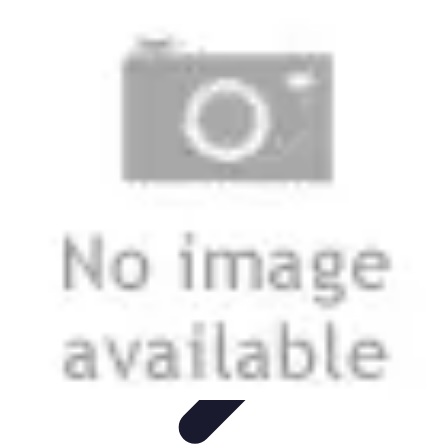
Fai Da Te Italia
Progetti Fai Da Te
Giardino e Esterni
Giardinaggio e Spazi
Esterni
Giardinaggio Fai Da Te
Progetti Creativi
Fai Da Te Italia