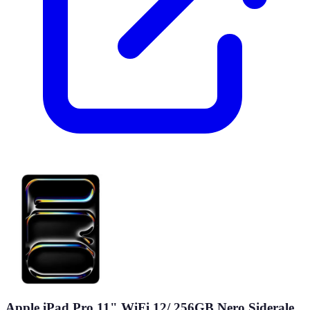
Apple iPad Pro 11" WiFi 12/ 256GB Nero Siderale