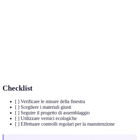
Terme
Definizione
Finestra a
Una finestra che si apre verso l'esterno su cerniere.
battente
Legno di
Un tipo di legno comune e versatile per la
abete
costruzione.
Vetro
Vetro che ha subito un trattamento speciale per
temperato
aumentare la resistenza.
Checklist
[ ] Verificare le misure della finestra
[ ] Scegliere i materiali giusti
[ ] Seguire il progetto di assemblaggio
[ ] Utilizzare vernici ecologiche
[ ] Effettuare controlli regolari per la manutenzione