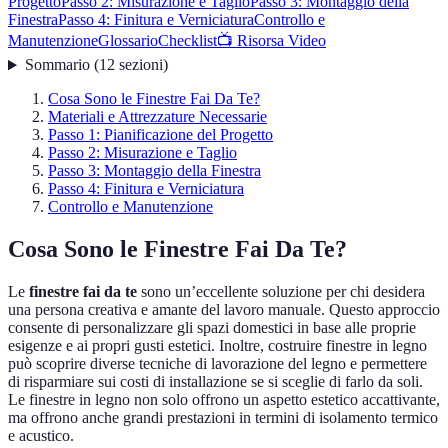
Progetto
Passo 2: Misurazione e Taglio
Passo 3: Montaggio della
Finestra
Passo 4: Finitura e Verniciatura
Controllo e
Manutenzione
Glossario
Checklist
📺 Risorsa Video
Sommario
(
12
sezioni
)
Cosa Sono le Finestre Fai Da Te?
Materiali e Attrezzature Necessarie
Passo 1: Pianificazione del Progetto
Passo 2: Misurazione e Taglio
Passo 3: Montaggio della Finestra
Passo 4: Finitura e Verniciatura
Controllo e Manutenzione
Cosa Sono le Finestre Fai Da Te?
Le
finestre fai da te
sono un’eccellente soluzione per chi desidera
una persona creativa e amante del lavoro manuale. Questo approccio
consente di personalizzare gli spazi domestici in base alle proprie
esigenze e ai propri gusti estetici. Inoltre, costruire finestre in legno
può scoprire diverse tecniche di lavorazione del legno e permettere
di risparmiare sui costi di installazione se si sceglie di farlo da soli.
Le finestre in legno non solo offrono un aspetto estetico accattivante,
ma offrono anche grandi prestazioni in termini di isolamento termico
e acustico.