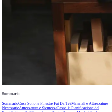
Sommario
Sommario
Cosa Sono le Finestre Fai Da Te?
Materiali e Attrezzature
Necessarie
Attrezzatura e Sicurezza
Passo 1: Pianificazione del