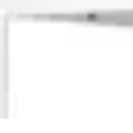
Fai Da Te Italia
Progetti Fai Da Te
Giardino e Esterni
Giardinaggio e Spazi Esterni
Giar
Fai Da Te Italia