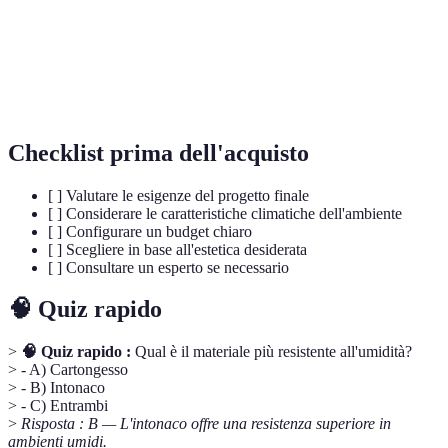
Miscela di calce o cemento con sabbia e acqua,
Intonaco
applicata come rivestimento.
Sostanza applicata sulla superficie per migliorare
Primer
l'adesione della vernice.
Checklist prima dell'acquisto
[ ] Valutare le esigenze del progetto finale
[ ] Considerare le caratteristiche climatiche dell'ambiente
[ ] Configurare un budget chiaro
[ ] Scegliere in base all'estetica desiderata
[ ] Consultare un esperto se necessario
🧠 Quiz rapido
>
🧠 Quiz rapido :
Qual è il materiale più resistente all'umidità?
> - A) Cartongesso
> - B) Intonaco
> - C) Entrambi
>
Risposta : B — L'intonaco offre una resistenza superiore in
ambienti umidi.