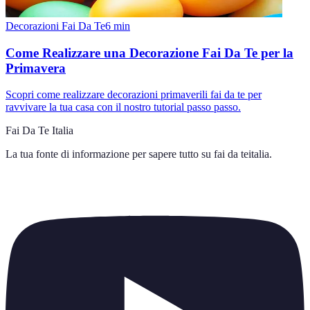
Decorazioni Fai Da Te
6
min
Come Realizzare una Decorazione Fai Da Te per la
Primavera
Scopri come realizzare decorazioni primaverili fai da te per
ravvivare la tua casa con il nostro tutorial passo passo.
Fai Da Te Italia
La tua fonte di informazione per sapere tutto su
fai da teitalia
.