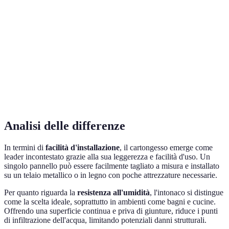
Intonaco in
Resistenza
Medio
Alta
ambienti
all'umidità
umidi
Cartongesso
Costo
Basso
Medio
economico
Isolamento
Intonaco
Medio
Alto
acustico
preferibile
Analisi delle differenze
In termini di
facilità d'installazione
, il cartongesso emerge come
leader incontestato grazie alla sua leggerezza e facilità d'uso. Un
singolo pannello può essere facilmente tagliato a misura e installato
su un telaio metallico o in legno con poche attrezzature necessarie.
Per quanto riguarda la
resistenza all'umidità
, l'intonaco si distingue
come la scelta ideale, soprattutto in ambienti come bagni e cucine.
Offrendo una superficie continua e priva di giunture, riduce i punti
di infiltrazione dell'acqua, limitando potenziali danni strutturali.