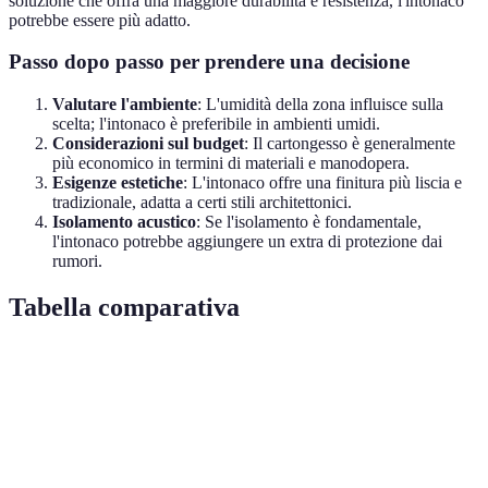
soluzione che offra una maggiore durabilità e resistenza, l'intonaco
potrebbe essere più adatto.
Passo dopo passo per prendere una decisione
Valutare l'ambiente
: L'umidità della zona influisce sulla
scelta; l'intonaco è preferibile in ambienti umidi.
Considerazioni sul budget
: Il cartongesso è generalmente
più economico in termini di materiali e manodopera.
Esigenze estetiche
: L'intonaco offre una finitura più liscia e
tradizionale, adatta a certi stili architettonici.
Isolamento acustico
: Se l'isolamento è fondamentale,
l'intonaco potrebbe aggiungere un extra di protezione dai
rumori.
Tabella comparativa
Caratteristica
Cartongesso
Intonaco
Verdicto
Facilità
Dipende
Alta
Bassa
d'installazione
dall'esperienza