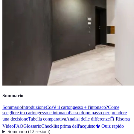
Sommario
Sommario
Introduzione
Cos'è il cartongesso e l'intonaco?
Come
scegliere tra cartongesso e intonaco
Passo dopo passo per prendere
una decisione
Tabella comparativa
Analisi delle differenze
📺 Risorsa
Video
FAQ
Glossario
Checklist prima dell'acquisto
🧠 Quiz rapido
Sommario
(
12
sezioni
)