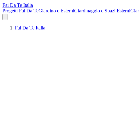
Fai Da Te Italia
Progetti Fai Da Te
Giardino e Esterni
Giardinaggio e Spazi Esterni
Giar
Fai Da Te Italia