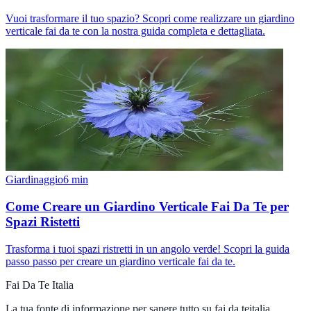
Vuoi trasformare il tuo spazio? Scopri come realizzare un giardino
verticale fai da te con la nostra guida completa e dettagliata.
Giardinaggio
6
min
Come Creare un Giardino Verticale Fai Da Te per
Spazi Ristetti
Trasforma i tuoi spazi ristretti in un angolo verde! Scopri la guida
passo passo per creare un giardino verticale fai da te.
Fai Da Te Italia
La tua fonte di informazione per sapere tutto su
fai da teitalia
.