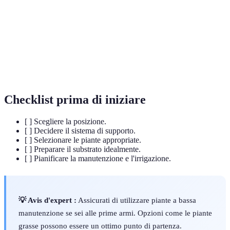
Processo che impedisce l'accumulo eccessivo di
Drenaggio
acqua nel terreno.
Mix di materiali usati per piantare, favorevole alla
Substrato
crescita delle radici.
Checklist prima di iniziare
[ ] Scegliere la posizione.
[ ] Decidere il sistema di supporto.
[ ] Selezionare le piante appropriate.
[ ] Preparare il substrato idealmente.
[ ] Pianificare la manutenzione e l'irrigazione.
💡 Avis d'expert :
Assicurati di utilizzare piante a bassa
manutenzione se sei alle prime armi. Opzioni come le piante
grasse possono essere un ottimo punto di partenza.