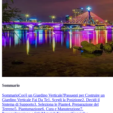
Sommario
Sommario
Cos'è un Giardino Verticale?
Passaggi per Costruire un
Giardino Verticale Fai Da Te
1. Scegli la Posizione
2. Decidi il
Sistema di Supporto
3. Seleziona le Piante
4. Preparazione del
Terreno
5. Piantumazione
6. Cura e Manutenzione
7.