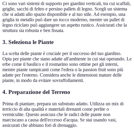
Ci sono vari sistemi di supporto per giardini verticali, tra cui scaffali,
griglie, sacchi di feltro e persino pallets di legno. Scegli un sistema
che si adatti allo spazio disponibile e al tuo stile. Ad esempio, una
griglia in metallo può dare un tocco moderno, mentre un pallet di
legno riciclato può aggiungere un aspetto rustico. Assicurati che la
struttura sia robusta e ben fissata.
3. Seleziona le Piante
La scelta delle piante è cruciale per il successo del tuo giardino.
Opta per piante che siano adatte all'ambiente in cui stai operando. Le
erbe come il basilico e il rosmarino sono ottime per gli interni,
mentre piante rampicanti come l'edera o la passion fruit sono più
adatte per l'esterno. Considera anche le dimensioni mature delle
piante, in modo da evitare sovraffollamenti.
4. Preparazione del Terreno
Prima di piantare, prepara un substrato adatto. Utilizza un mix di
terriccio di alta qualità e materiali drenanti come perlite o
vermiculite. Questo assicura che le radici delle piante non
marciscano a causa dell'eccesso d'acqua. Se stai usando vasi,
assicurati che abbiano fori di drenaggio.