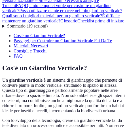
Personalizzazione e Stile
Materiali Necessari
Consigli e
Trucchi
FAQ
Quanto tempo ci vuole per costruire un giardino
verticale?
Posso utilizzare piante erbacee nel mio giardino verticale?
Quali sono i migliori materiali per un giardino verticale?
È difficile
mantenere un giardino verticale?
Glossario
Checklist prima di iniziare
Sommario
(
19
sezioni
)
Cos'è un Giardino Verticale?
Passaggi per Costruire un Giardino Verticale Fai Da Te
Materiali Necessari
Consigli e Trucchi
FAQ
Cos'è un Giardino Verticale?
Un
giardino verticale
è un sistema di giardinaggio che permette di
coltivare piante in modo verticale, sfruttando lo spazio in altezza.
Questo tipo di giardinaggio è particolarmente popolare nelle aree
urbane dove lo spazio è limitato. Non solo abbellisce gli spazi interni
ed esterni, ma contribuisce anche a migliorare la qualità dell'aria e a
ridurre il rumore. Inoltre, un giardino verticale può fornire un habitat
ideale per insetti e uccelli, incrementando la biodiversità urbana.
Con lo sviluppo della tecnologia, creare un giardino verticale fai da
te è diventato un processo semplice e accessibile per tutti. Non serve