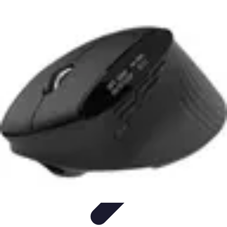
Fai Da Te Italia
Progetti Fai Da Te
Giardino e Esterni
Giardinaggio e Spazi
Esterni
Giardinaggio Fai Da Te
Progetti Creativi
Fai Da Te Italia