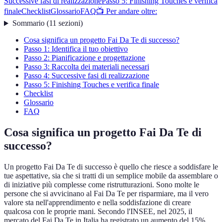
Successive fasi di realizzazione
Passo 5: Finishing Touches e verifica
finale
Checklist
Glossario
FAQ
📺 Per andare oltre:
Sommario
(
11
sezioni
)
Cosa significa un progetto Fai Da Te di successo?
Passo 1: Identifica il tuo obiettivo
Passo 2: Pianificazione e progettazione
Passo 3: Raccolta dei materiali necessari
Passo 4: Successive fasi di realizzazione
Passo 5: Finishing Touches e verifica finale
Checklist
Glossario
FAQ
Cosa significa un progetto Fai Da Te di
successo?
Un progetto Fai Da Te di successo è quello che riesce a soddisfare le
tue aspettative, sia che si tratti di un semplice mobile da assemblare o
di iniziative più complesse come ristrutturazioni. Sono molte le
persone che si avvicinano al Fai Da Te per risparmiare, ma il vero
valore sta nell'apprendimento e nella soddisfazione di creare
qualcosa con le proprie mani. Secondo l'INSEE, nel 2025, il
mercato del Fai Da Te in Italia ha registrato un aumento del 15%