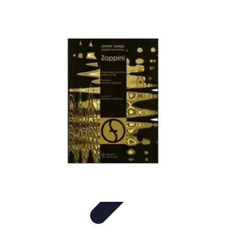
Fai Da Te Italia
Progetti Fai Da Te
Giardino e Esterni
Giardinaggio e Spazi
Esterni
Giardinaggio Fai Da Te
Progetti Creativi
Fai Da Te Italia