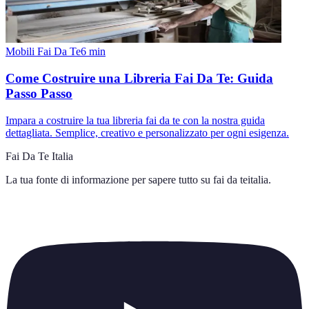
Mobili Fai Da Te
6
min
Come Costruire una Libreria Fai Da Te: Guida
Passo Passo
Impara a costruire la tua libreria fai da te con la nostra guida
dettagliata. Semplice, creativo e personalizzato per ogni esigenza.
Fai Da Te Italia
La tua fonte di informazione per sapere tutto su
fai da teitalia
.