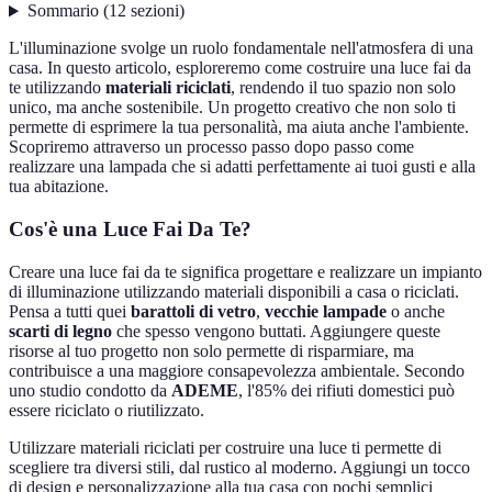
Sommario
(
12
sezioni
)
L'illuminazione svolge un ruolo fondamentale nell'atmosfera di una
casa. In questo articolo, esploreremo come costruire una luce fai da
te utilizzando
materiali riciclati
, rendendo il tuo spazio non solo
unico, ma anche sostenibile. Un progetto creativo che non solo ti
permette di esprimere la tua personalità, ma aiuta anche l'ambiente.
Scopriremo attraverso un processo passo dopo passo come
realizzare una lampada che si adatti perfettamente ai tuoi gusti e alla
tua abitazione.
Cos'è una Luce Fai Da Te?
Creare una luce fai da te significa progettare e realizzare un impianto
di illuminazione utilizzando materiali disponibili a casa o riciclati.
Pensa a tutti quei
barattoli di vetro
,
vecchie lampade
o anche
scarti di legno
che spesso vengono buttati. Aggiungere queste
risorse al tuo progetto non solo permette di risparmiare, ma
contribuisce a una maggiore consapevolezza ambientale. Secondo
uno studio condotto da
ADEME
, l'85% dei rifiuti domestici può
essere riciclato o riutilizzato.
Utilizzare materiali riciclati per costruire una luce ti permette di
scegliere tra diversi stili, dal rustico al moderno. Aggiungi un tocco
di design e personalizzazione alla tua casa con pochi semplici