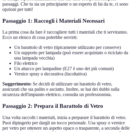
passaggi. Che tu sia un principiante o un esperto di fai da te, ci sono
opzioni per tutti!
Passaggio 1: Raccogli i Materiali Necessari
La prima cosa da fare è raccogliere tutti i materiali che ti serviranno.
Ecco un elenco di cosa potrebbe servirti:
Un barattolo di vetro (tipicamente utilizzato per conserve)
Un supporto per lampada (può essere acquistato o riciclato da
una lampada vecchia)
Filo elettrico
Un attacco per lampadine (E27 è uno dei più comuni)
Vernice spray o decorativa (facoltativa)
Suggerimento:
Se decidi di utilizzare un barattolo di vetro,
assicurati che sia pulito e asciutto. Inoltre, se hai dei dubbi sulla
sicurezza dell'impianto elettrico, consulta un professionista.
Passaggio 2: Prepara il Barattolo di Vetro
Una volta raccolti i materiali, inizia a preparare il barattolo di vetro.
Puoi dipingerlo per dargli un tocco personale. Usa spray o vernice
per vetro per ottenere un aspetto opaco o trasparente, a seconda delle