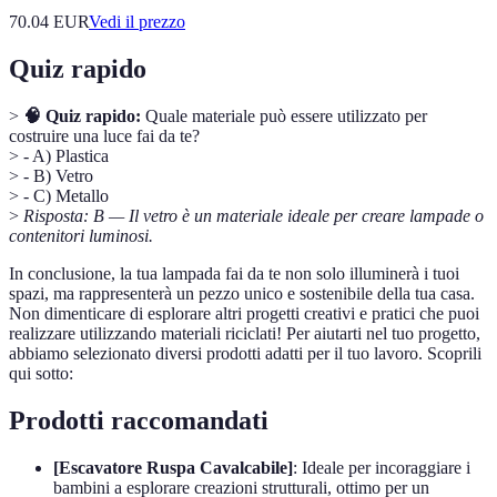
70.04
EUR
Vedi il prezzo
Quiz rapido
>
🧠 Quiz rapido:
Quale materiale può essere utilizzato per
costruire una luce fai da te?
> - A) Plastica
> - B) Vetro
> - C) Metallo
>
Risposta: B — Il vetro è un materiale ideale per creare lampade o
contenitori luminosi.
In conclusione, la tua lampada fai da te non solo illuminerà i tuoi
spazi, ma rappresenterà un pezzo unico e sostenibile della tua casa.
Non dimenticare di esplorare altri progetti creativi e pratici che puoi
realizzare utilizzando materiali riciclati! Per aiutarti nel tuo progetto,
abbiamo selezionato diversi prodotti adatti per il tuo lavoro. Scoprili
qui sotto:
Prodotti raccomandati
[Escavatore Ruspa Cavalcabile]
: Ideale per incoraggiare i
bambini a esplorare creazioni strutturali, ottimo per un