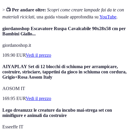
>
📺 Per andare oltre:
Scopri come creare lampade fai da te con
materiali riciclati
, una guida visuale approfondita su
YouTube
.
giordanoshop Escavatore Ruspa Cavalcabile 90x28x58 cm per
Bambini Giallo...
giordanoshop.it
109.90
EUR
Vedi il prezzo
AIYAPLAY Set di 12 blocchi di schiuma per arrampicare,
costruire, strisciare, tappetini da gioco in schiuma con cordura,
Grigio+Rosa Aosom Italy
AOSOM IT
169.95
EUR
Vedi il prezzo
Lego dreamzzz le creature da incubo mai-strega set con
minifigure e animali da costruire
Esseeffe IT