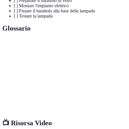
[ ] Preparare il barattolo di vetro
[ ] Montare l'impianto elettrico
[ ] Fissare il barattolo alla base della lampada
[ ] Testare la lampada
Glossario
Terme
Definizione
Attività di creazione o riparazione effettuata da un
Fai da te
individuo senza l'assistenza di professionisti.
Materiali
Materiali già utilizzati e poi riprocessati per creare
riciclati
nuovi oggetti anziché essere gettati.
Impianto
Sistema composto da linee elettriche e dispositivi
elettrico
utilizzati per l'illuminazione o altri utilizzi in una casa.
📺 Risorsa Video