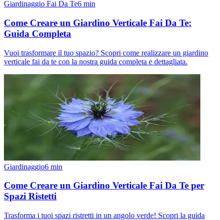
Giardinaggio Fai Da Te
6
min
Come Creare un Giardino Verticale Fai Da Te:
Guida Completa
Vuoi trasformare il tuo spazio? Scopri come realizzare un giardino
verticale fai da te con la nostra guida completa e dettagliata.
Giardinaggio
6
min
Come Creare un Giardino Verticale Fai Da Te per
Spazi Ristetti
Trasforma i tuoi spazi ristretti in un angolo verde! Scopri la guida