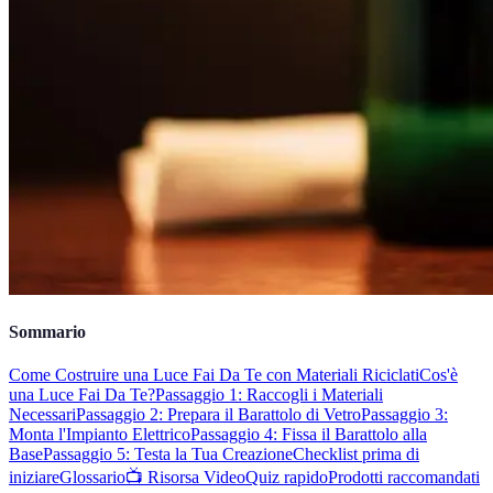
Sommario
Come Costruire una Luce Fai Da Te con Materiali Riciclati
Cos'è
una Luce Fai Da Te?
Passaggio 1: Raccogli i Materiali
Necessari
Passaggio 2: Prepara il Barattolo di Vetro
Passaggio 3:
Monta l'Impianto Elettrico
Passaggio 4: Fissa il Barattolo alla
Base
Passaggio 5: Testa la Tua Creazione
Checklist prima di
iniziare
Glossario
📺 Risorsa Video
Quiz rapido
Prodotti raccomandati