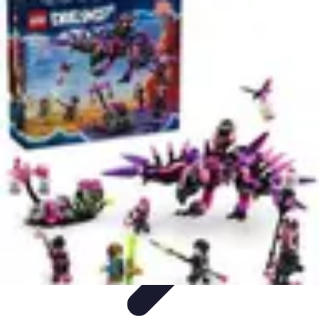
Fai Da Te Italia
Progetti Fai Da Te
Giardino e Esterni
Giardinaggio e Spazi
Esterni
Giardinaggio Fai Da Te
Progetti Creativi
Fai Da Te Italia