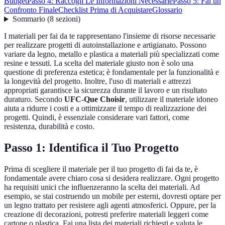
Budget
Passo 4: Raccogli Le Informazioni Necessarie
Passo 5: Fai un
Confronto Finale
Checklist Prima di Acquistare
Glossario
Sommario
(
8
sezioni
)
I materiali per fai da te rappresentano l'insieme di risorse necessarie
per realizzare progetti di autoinstallazione e artigianato. Possono
variare da legno, metallo e plastica a materiali più specializzati come
resine e tessuti. La scelta del materiale giusto non è solo una
questione di preferenza estetica; è fondamentale per la funzionalità e
la longevità del progetto. Inoltre, l'uso di materiali e attrezzi
appropriati garantisce la sicurezza durante il lavoro e un risultato
duraturo. Secondo
UFC-Que Choisir
, utilizzare il materiale idoneo
aiuta a ridurre i costi e a ottimizzare il tempo di realizzazione dei
progetti. Quindi, è essenziale considerare vari fattori, come
resistenza, durabilità e costo.
Passo 1: Identifica il Tuo Progetto
Prima di scegliere il materiale per il tuo progetto di fai da te, è
fondamentale avere chiaro cosa si desidera realizzare. Ogni progetto
ha requisiti unici che influenzeranno la scelta dei materiali. Ad
esempio, se stai costruendo un mobile per esterni, dovresti optare per
un legno trattato per resistere agli agenti atmosferici. Oppure, per la
creazione di decorazioni, potresti preferire materiali leggeri come
cartone o plastica. Fai una lista dei materiali richiesti e valuta le