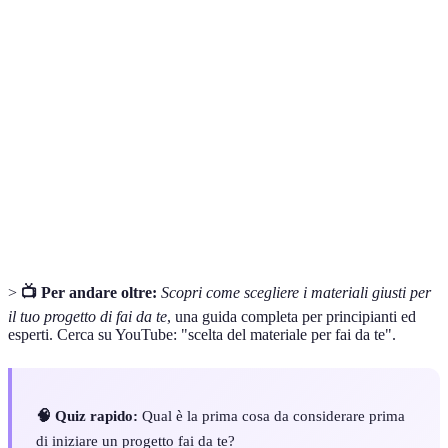
Terme
Definizione
Fai Da
Pratica di costruire o riparare oggetti con le proprie
Te
mani, senza l'intervento di professionisti.
Risorsa utilizzata per creare o costruire qualcosa nel
Materiale
fai da te.
Importo di denaro pianificato per l'acquisto di
Budget
materiali e attrezzi.
>
📺 Per andare oltre:
Scopri come scegliere i materiali giusti per
il tuo progetto di fai da te
, una guida completa per principianti ed
esperti. Cerca su YouTube: "scelta del materiale per fai da te".
🧠 Quiz rapido:
Qual è la prima cosa da considerare prima
di iniziare un progetto fai da te?