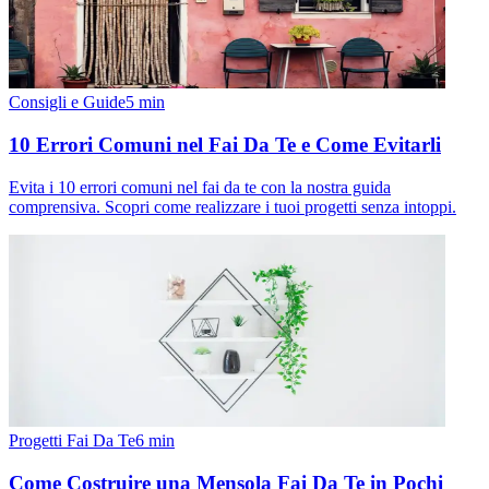
Consigli e Guide
5
min
10 Errori Comuni nel Fai Da Te e Come Evitarli
Evita i 10 errori comuni nel fai da te con la nostra guida
comprensiva. Scopri come realizzare i tuoi progetti senza intoppi.
Progetti Fai Da Te
6
min
Come Costruire una Mensola Fai Da Te in Pochi