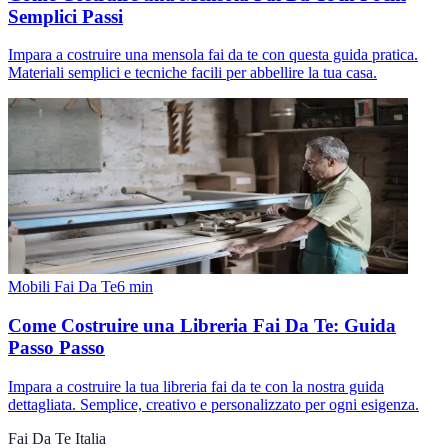
Semplici Passi
Impara a costruire una mensola fai da te con questa guida pratica.
Materiali semplici e tecniche facili per abbellire la tua casa.
Mobili Fai Da Te
6
min
Come Costruire una Libreria Fai Da Te: Guida
Passo Passo
Impara a costruire la tua libreria fai da te con la nostra guida
dettagliata. Semplice, creativo e personalizzato per ogni esigenza.
Fai Da Te Italia