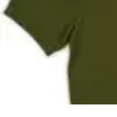
Fai Da Te Italia
Progetti Fai Da Te
Giardino e Esterni
Giardinaggio e Spazi Esterni
Giar
Fai Da Te Italia