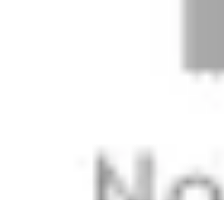
Fai Da Te Italia
Progetti Fai Da Te
Giardino e Esterni
Giardinaggio e Spazi Esterni
Giar
Fai Da Te Italia