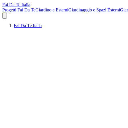
Fai Da Te Italia
Progetti Fai Da Te
Giardino e Esterni
Giardinaggio e Spazi Esterni
Giar
Fai Da Te Italia