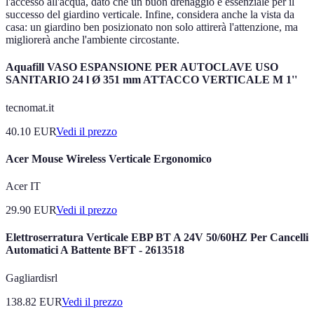
l'accesso all'acqua, dato che un buon drenaggio è essenziale per il
successo del giardino verticale. Infine, considera anche la vista da
casa: un giardino ben posizionato non solo attirerà l'attenzione, ma
migliorerà anche l'ambiente circostante.
Aquafill VASO ESPANSIONE PER AUTOCLAVE USO
SANITARIO 24 l Ø 351 mm ATTACCO VERTICALE M 1''
tecnomat.it
40.10
EUR
Vedi il prezzo
Acer Mouse Wireless Verticale Ergonomico
Acer IT
29.90
EUR
Vedi il prezzo
Elettroserratura Verticale EBP BT A 24V 50/60HZ Per Cancelli
Automatici A Battente BFT - 2613518
Gagliardisrl
138.82
EUR
Vedi il prezzo