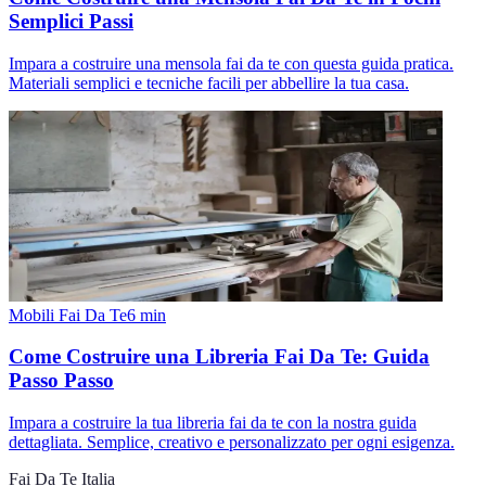
Semplici Passi
Impara a costruire una mensola fai da te con questa guida pratica.
Materiali semplici e tecniche facili per abbellire la tua casa.
Mobili Fai Da Te
6
min
Come Costruire una Libreria Fai Da Te: Guida
Passo Passo
Impara a costruire la tua libreria fai da te con la nostra guida
dettagliata. Semplice, creativo e personalizzato per ogni esigenza.
Fai Da Te Italia