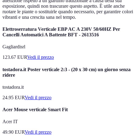
attenzione rispetto a un giardino tradizionale a causa della sua
esposizione, quindi non trascurare questo aspetto. È utile anche
ruotare le piante o sostituirle quando necessario, per garantire colori
vibranti e una crescita sana nel tempo.
Elettroserratura Verticale EBP AC A 230V 50/60HZ Per
Cancelli Automatici A Battente BFT - 2613516
Gagliardisrl
123.67
EUR
Vedi il prezzo
tostadora.it Poster verticale 2:3 - (20 x 30 cm) un giorno senza
ridere
tostadora.it
24.95
EUR
Vedi il prezzo
Acer Mouse verticale Smart Fit
Acer IT
49.90
EUR
Vedi il prezzo