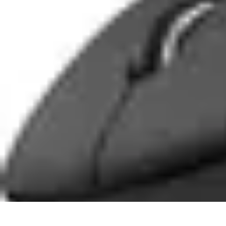
Fai Da Te Italia
Progetti Fai Da Te
Giardino e Esterni
Giardinaggio e Spazi Esterni
Giar
Fai Da Te Italia