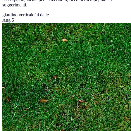
suggerimenti.
giardino verticale
fai da te
Aug 5