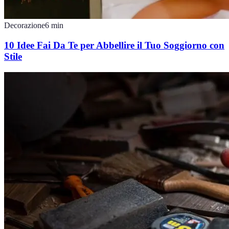
Decorazione
6
min
10 Idee Fai Da Te per Abbellire il Tuo Soggiorno con
Stile