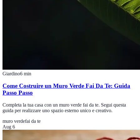
Giardino
6
min
Come Costruire un Muro Verde Fai Da Te: Guida
Passo Passo
Completa la tua casa con un muro verde fai da te. Segui questa
guida per realizzare uno spazio esterno unico e creativo.
muro verde
fai da te
Aug 6