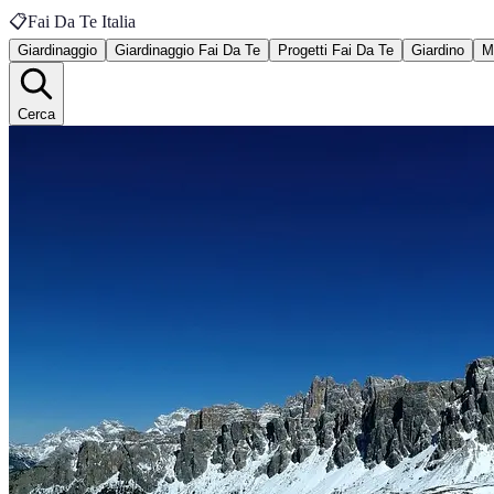
📋
Fai Da Te Italia
Giardinaggio
Giardinaggio Fai Da Te
Progetti Fai Da Te
Giardino
M
Cerca