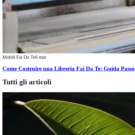
Mobili Fai Da Te
6
min
Come Costruire una Libreria Fai Da Te: Guida Passo
Tutti gli articoli