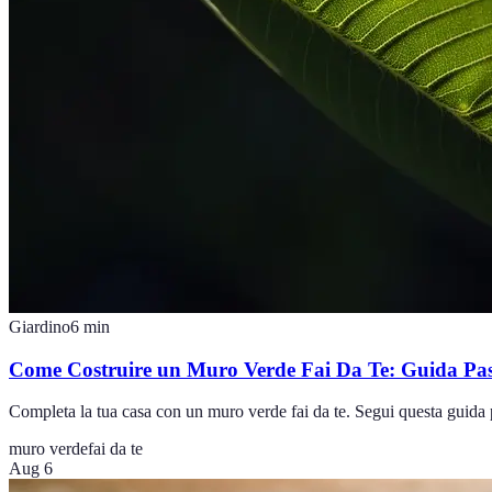
Giardino
6
min
Come Costruire un Muro Verde Fai Da Te: Guida Pas
Completa la tua casa con un muro verde fai da te. Segui questa guida p
muro verde
fai da te
Aug 6