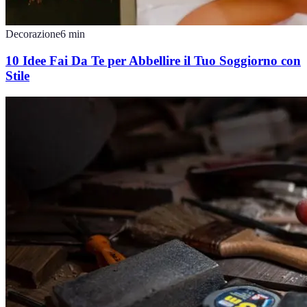
Decorazione
6
min
10 Idee Fai Da Te per Abbellire il Tuo Soggiorno con
Stile