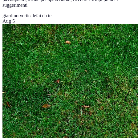
suggerimenti.
giardino verticale
fai da te
Aug 5