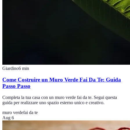
Giardino
6
min
Come Costruire un Muro Verde Fai Da Te: Guida
Passo Passo
Completa la tua casa con un muro verde fai da te. Segui questa
guida per realizzare uno spazio esterno unico e creativo.
muro verde
fai da te
Aug 6