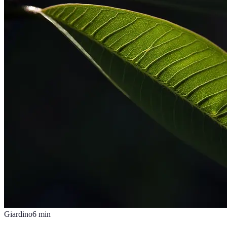
Giardino
6
min