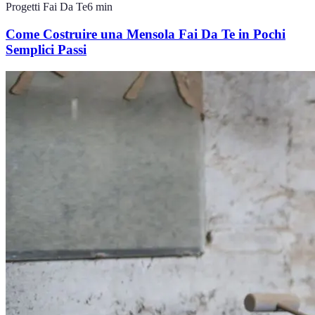
Progetti Fai Da Te
6
min
Come Costruire una Mensola Fai Da Te in Pochi
Semplici Passi