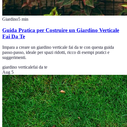
Giardino
5
min
Guida Pratica per Costruire un Giardino Verticale
Fai Da Te
Impara a creare un giardino verticale fai da te con questa guida
passo-passo, ideale per spazi ridotti, ricco di esempi pratici e
suggerimenti.
giardino verticale
fai da te
Aug 5