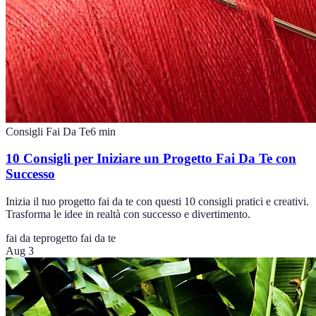
Consigli Fai Da Te
6
min
10 Consigli per Iniziare un Progetto Fai Da Te con
Successo
Inizia il tuo progetto fai da te con questi 10 consigli pratici e creativi.
Trasforma le idee in realtà con successo e divertimento.
fai da te
progetto fai da te
Aug 3