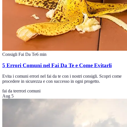
Consigli Fai Da Te
6
min
5 Errori Comuni nel Fai Da Te e Come Evitarli
Evita i comuni errori nel fai da te con i nostri consigli. Scopri come
procedere in sicurezza e con successo in ogni progetto.
fai da te
errori comuni
Aug 5