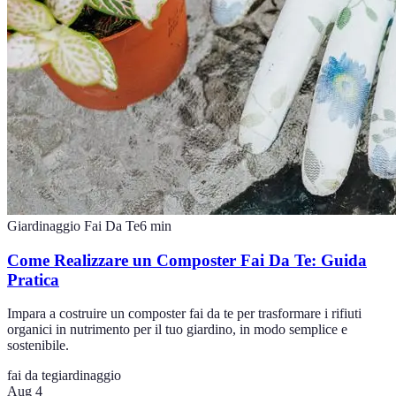
Giardinaggio Fai Da Te
6
min
Come Realizzare un Composter Fai Da Te: Guida
Pratica
Impara a costruire un composter fai da te per trasformare i rifiuti
organici in nutrimento per il tuo giardino, in modo semplice e
sostenibile.
fai da te
giardinaggio
Aug 4