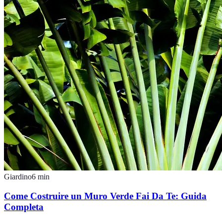
Giardino
6
min
Come Costruire un Muro Verde Fai Da Te: Guida
Completa