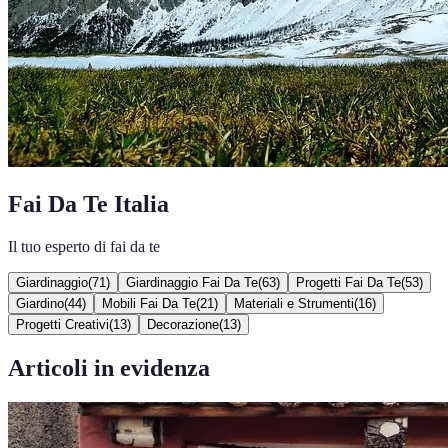
Fai Da Te Italia
Il tuo esperto di fai da te
Giardinaggio
(
71
)
Giardinaggio Fai Da Te
(
63
)
Progetti Fai Da Te
(
53
)
Giardino
(
44
)
Mobili Fai Da Te
(
21
)
Materiali e Strumenti
(
16
)
Progetti Creativi
(
13
)
Decorazione
(
13
)
Articoli in evidenza