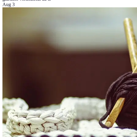
Aug 3