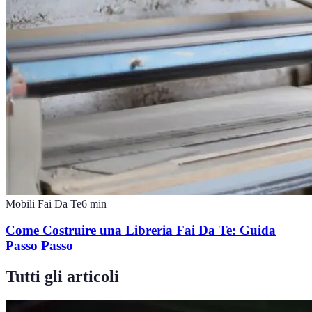
Mobili Fai Da Te
6
min
Come Costruire una Libreria Fai Da Te: Guida
Passo Passo
Tutti gli articoli