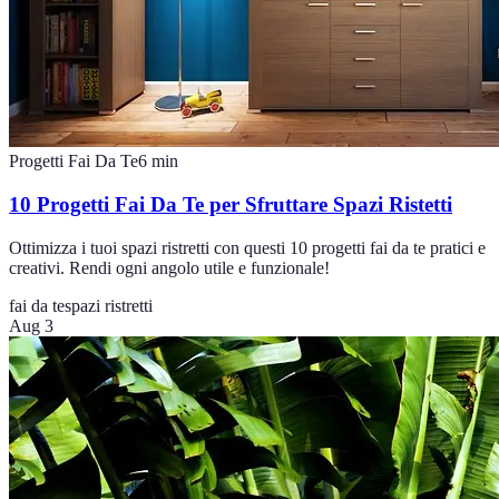
Progetti Fai Da Te
6
min
10 Progetti Fai Da Te per Sfruttare Spazi Ristetti
Ottimizza i tuoi spazi ristretti con questi 10 progetti fai da te pratici e
creativi. Rendi ogni angolo utile e funzionale!
fai da te
spazi ristretti
Aug 3