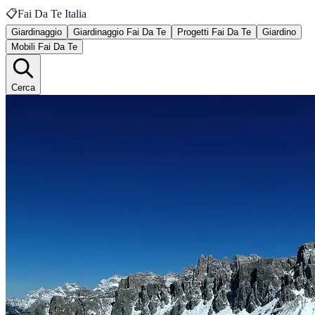
📋
Fai Da Te Italia
Giardinaggio
Giardinaggio Fai Da Te
Progetti Fai Da Te
Giardino
Mobili Fai Da Te
Cerca