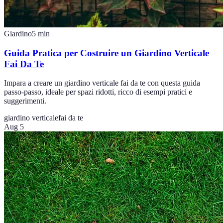
Giardino
5
min
Guida Pratica per Costruire un Giardino Verticale
Fai Da Te
Impara a creare un giardino verticale fai da te con questa guida
passo-passo, ideale per spazi ridotti, ricco di esempi pratici e
suggerimenti.
giardino verticale
fai da te
Aug 5