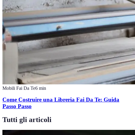
Mobili Fai Da Te
6
min
Come Costruire una Libreria Fai Da Te: Guida
Passo Passo
Tutti gli articoli