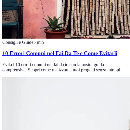
Consigli e Guide
5
min
10 Errori Comuni nel Fai Da Te e Come Evitarli
Evita i 10 errori comuni nel fai da te con la nostra guida
comprensiva. Scopri come realizzare i tuoi progetti senza intoppi.