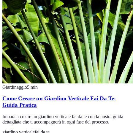
Giardinaggio
5
min
Come Creare un Giardino Verticale Fai Da Te:
Guida Pratica
Impara a creare un giardino verticale fai da te con la nostra guida
dettagliata che ti accompagnerà in ogni fase del processo.
giardino verticale
fai da te