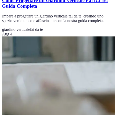
Come Progettare un Giardino Verticale Fai Da Te:
Guida Completa
Impara a progettare un giardino verticale fai da te, creando uno
spazio verde unico e affascinante con la nostra guida completa.
giardino verticale
fai da te
Aug 4