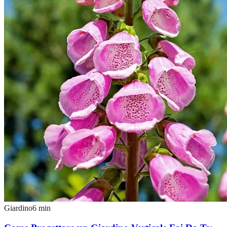
Giardino
6
min