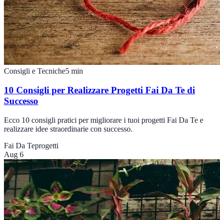
Consigli e Tecniche
5
min
10 Consigli per Realizzare Progetti Fai Da Te di
Successo
Ecco 10 consigli pratici per migliorare i tuoi progetti Fai Da Te e
realizzare idee straordinarie con successo.
Fai Da Te
progetti
Aug 6