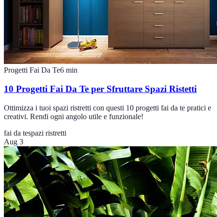
Progetti Fai Da Te
6
min
10 Progetti Fai Da Te per Sfruttare Spazi Ristetti
Ottimizza i tuoi spazi ristretti con questi 10 progetti fai da te pratici e
creativi. Rendi ogni angolo utile e funzionale!
fai da te
spazi ristretti
Aug 3