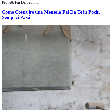
Progetti Fai Da Te
6
min
Come Costruire una Mensola Fai Da Te in Pochi
Semplici Passi