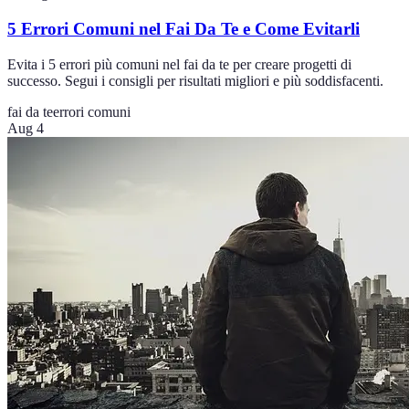
5 Errori Comuni nel Fai Da Te e Come Evitarli
Evita i 5 errori più comuni nel fai da te per creare progetti di
successo. Segui i consigli per risultati migliori e più soddisfacenti.
fai da te
errori comuni
Aug 4