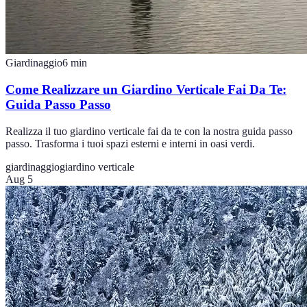
Giardinaggio
6
min
Come Realizzare un Giardino Verticale Fai Da Te:
Guida Passo Passo
Realizza il tuo giardino verticale fai da te con la nostra guida passo
passo. Trasforma i tuoi spazi esterni e interni in oasi verdi.
giardinaggio
giardino verticale
Aug 5